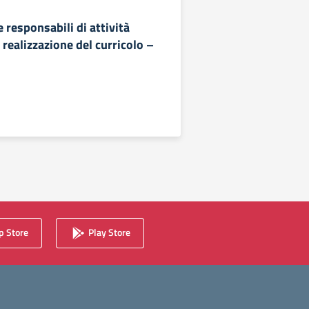
 responsabili di attività
a realizzazione del curricolo –
 Store
Play Store