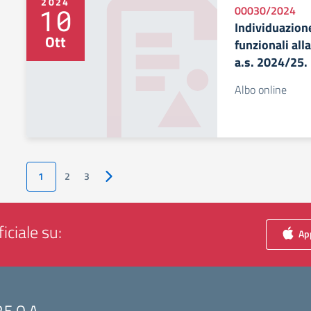
2024
10
00030/2024
Individuazione
Ott
funzionali all
a.s. 2024/25.
Albo online
1
2
3
Pagina successiva
iciale su:
App
P.E.O.A.