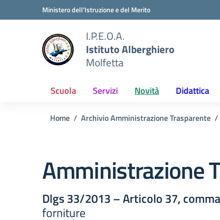
Vai ai contenuti
Vai al menu di navigazione
Vai al footer
Ministero dell'Istruzione e del Merito
I.P.E.O.A.
Istituto Alberghiero
Molfetta
Scuola
Servizi
Novità
Didattica
Home
Archivio Amministrazione Trasparente
Amministrazione T
Dlgs 33/2013 – Articolo 37, comma
forniture