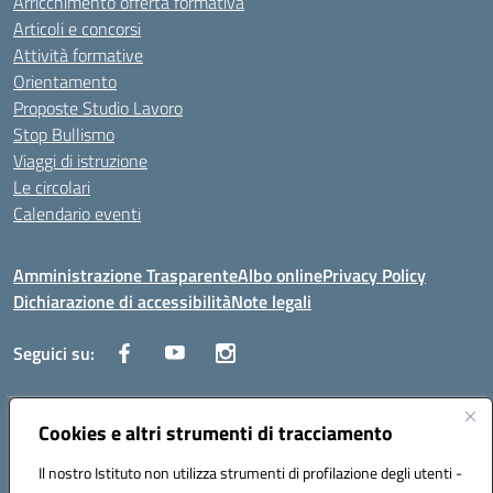
Arricchimento offerta formativa
Articoli e concorsi
Attività formative
Orientamento
Proposte Studio Lavoro
Stop Bullismo
Viaggi di istruzione
Le circolari
Calendario eventi
Amministrazione Trasparente
Albo online
Privacy Policy
Dichiarazione di accessibilità
Note legali
Seguici su:
Indirizzo:
Cookies e altri strumenti di tracciamento
Corso Fornari, 1 - 70056 Molfetta
Centralino:
0803345078
Email:
BARH04000D@istruzione.it
Il nostro Istituto non utilizza strumenti di profilazione degli utenti -
Posta elettronica certificata (PEC):
BARH04000D@pec.istruzione.it