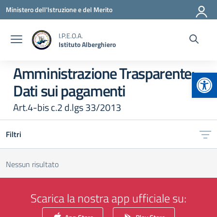
Vai ai contenuti
Vai al menu di navigazione
Vai al footer
Ministero dell'Istruzione e del Merito
I.P.E.O.A.
Istituto Alberghiero
Amministrazione Trasparente:
Apr
Dati sui pagamenti
Art.4-bis c.2 d.lgs 33/2013
Filtri
Nessun risultato
Scarica la nostra app ufficiale su: