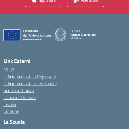
App Store
Play Store
I.P.E.O.A.
Istituto Alberghiero
Molfetta
— Visita la pagina iniziale della scuola
Link Esterni
MIUR
Ufficio Scolastico Regionale
Ufficio Scolastico Territoriale
Scuola in Chiaro
Iscrizioni On Line
Invalsi
Comune
La Scuola