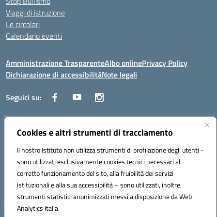
Stop Bullismo
Viaggi di istruzione
Le circolari
Calendario eventi
Amministrazione Trasparente
Albo online
Privacy Policy
Dichiarazione di accessibilità
Note legali
Seguici su:
Indirizzo:
Cookies e altri strumenti di tracciamento
Corso Fornari, 1 - 70056 Molfetta
Centralino:
0803345078
Email:
BARH04000D@istruzione.it
Il nostro Istituto non utilizza strumenti di profilazione degli utenti -
Posta elettronica certificata (PEC):
BARH04000D@pec.istruzione.it
sono utilizzati esclusivamente cookies tecnici necessari al
Codice fiscale: 93249230728
corretto funzionamento del sito, alla fruibilità dei servizi
Codice meccanografico:
BARH04000D
istituzionali e alla sua accessibilità – sono utilizzati, inoltre,
strumenti statistici anonimizzati messi a disposizione da Web
Analytics Italia.
Hosting & Powered by 3D Solution S.r.l.