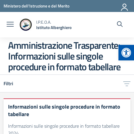
Vai ai contenuti
Vai al menu di navigazione
Vai al footer
Ministero dell'Istruzione e del Merito
I.P.E.O.A.
Istituto Alberghiero
Amministrazione Trasparente:
Apr
Informazioni sulle singole
procedure in formato tabellare
Filtri
Informazioni sulle singole procedure in formato
tabellare
Informazioni sulle singole procedure in formato tabellare
2024