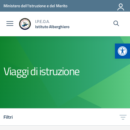
Vai ai contenuti
Vai al menu di navigazione
Vai al footer
Ministero dell'Istruzione e del Merito
I.P.E.O.A.
Istituto Alberghiero
Apr
Viaggi di istruzione
Filtri