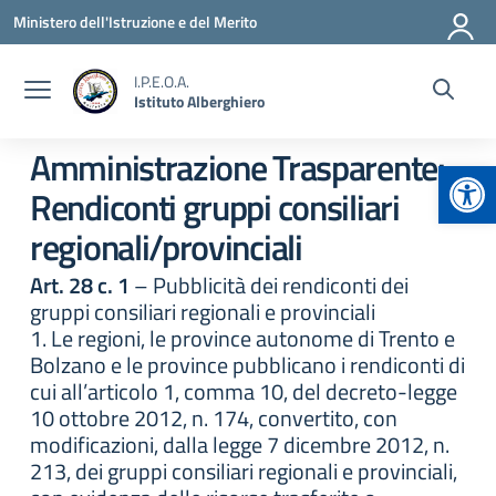
Vai ai contenuti
Vai al menu di navigazione
Vai al footer
Ministero dell'Istruzione e del Merito
I.P.E.O.A.
Istituto Alberghiero
Amministrazione Trasparente:
Apr
Rendiconti gruppi consiliari
regionali/provinciali
Art. 28 c. 1
– Pubblicità dei rendiconti dei
gruppi consiliari regionali e provinciali
1. Le regioni, le province autonome di Trento e
Bolzano e le province pubblicano i rendiconti di
cui all’articolo 1, comma 10, del decreto-legge
10 ottobre 2012, n. 174, convertito, con
modificazioni, dalla legge 7 dicembre 2012, n.
213, dei gruppi consiliari regionali e provinciali,