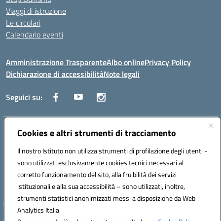
Viaggi di istruzione
Le circolari
Calendario eventi
Amministrazione Trasparente
Albo online
Privacy Policy
Dichiarazione di accessibilità
Note legali
Seguici su:
Indirizzo:
Cookies e altri strumenti di tracciamento
Corso Fornari, 1 - 70056 Molfetta
Centralino:
0803345078
Email:
BARH04000D@istruzione.it
Il nostro Istituto non utilizza strumenti di profilazione degli utenti -
Posta elettronica certificata (PEC):
BARH04000D@pec.istruzione.it
sono utilizzati esclusivamente cookies tecnici necessari al
Codice fiscale: 93249230728
corretto funzionamento del sito, alla fruibilità dei servizi
Codice meccanografico:
BARH04000D
istituzionali e alla sua accessibilità – sono utilizzati, inoltre,
strumenti statistici anonimizzati messi a disposizione da Web
Analytics Italia.
Hosting & Powered by 3D Solution S.r.l.