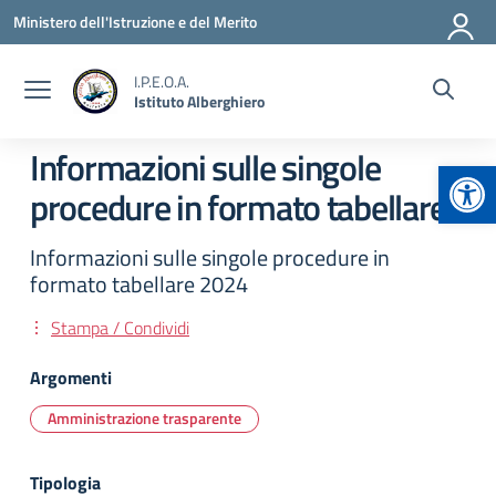
Vai ai contenuti
Vai al menu di navigazione
Vai al footer
Ministero dell'Istruzione e del Merito
I.P.E.O.A.
Istituto Alberghiero
Informazioni sulle singole
Apr
procedure in formato tabellare
Informazioni sulle singole procedure in
formato tabellare 2024
Stampa / Condividi
Argomenti
Amministrazione trasparente
Tipologia