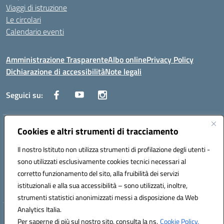
Viaggi di istruzione
Le circolari
Calendario eventi
Amministrazione Trasparente
Albo online
Privacy Policy
Dichiarazione di accessibilità
Note legali
Seguici su:
Indirizzo:
Cookies e altri strumenti di tracciamento
Corso Fornari, 1 - 70056 Molfetta
Centralino:
0803345078
Email:
BARH04000D@istruzione.it
Il nostro Istituto non utilizza strumenti di profilazione degli utenti -
Posta elettronica certificata (PEC):
BARH04000D@pec.istruzione.it
sono utilizzati esclusivamente cookies tecnici necessari al
Codice fiscale: 93249230728
corretto funzionamento del sito, alla fruibilità dei servizi
Codice meccanografico:
BARH04000D
istituzionali e alla sua accessibilità – sono utilizzati, inoltre,
strumenti statistici anonimizzati messi a disposizione da Web
Analytics Italia.
Hosting & Powered by 3D Solution S.r.l.
Per saperne di più sul nostro sito, consulta la ns.
Cookie Policy.