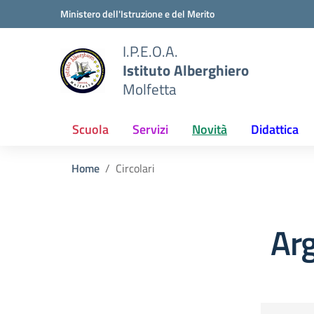
Vai ai contenuti
Vai al menu di navigazione
Vai al footer
Ministero dell'Istruzione e del Merito
I.P.E.O.A.
Istituto Alberghiero
Molfetta
Scuola
Servizi
Novità
Didattica
Home
Circolari
Arg