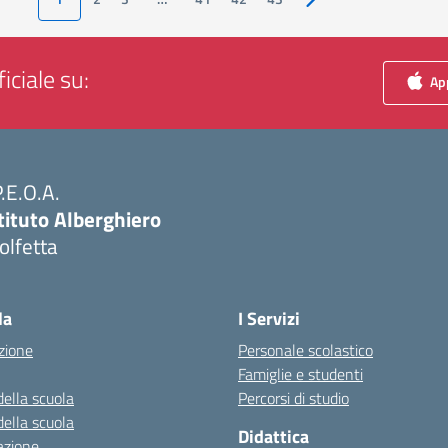
Pagina successiva
iciale su:
App
P.E.O.A.
tituto Alberghiero
olfetta
Visita la pagina iniziale della scuola
la
I Servizi
zione
Personale scolastico
Famiglie e studenti
della scuola
Percorsi di studio
della scuola
Didattica
azione