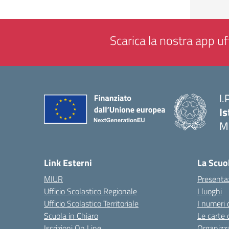
Scarica la nostra app uff
I.
Is
M
— 
Link Esterni
La Scuo
MIUR
Presenta
Ufficio Scolastico Regionale
I luoghi
Ufficio Scolastico Territoriale
I numeri 
Scuola in Chiaro
Le carte 
Iscrizioni On Line
Organizz