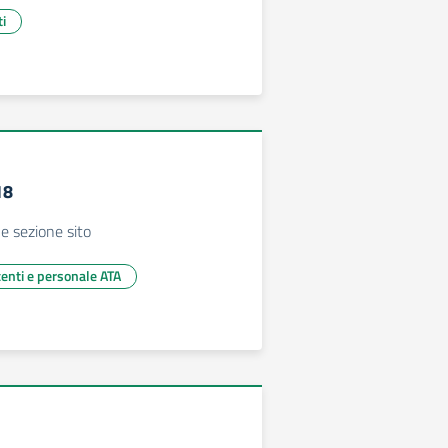
ti
18
e sezione sito
centi e personale ATA