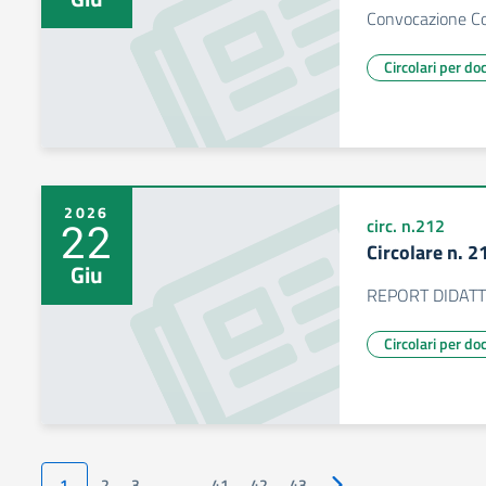
Convocazione Col
Circolari per do
2026
22
circ. n.212
Circolare n. 2
Giu
REPORT DIDATT
Circolari per do
1
2
3
…
41
42
43