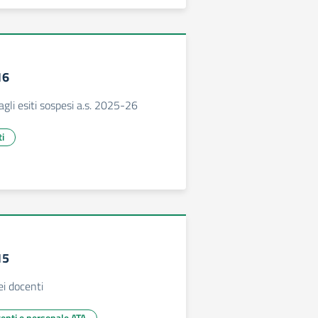
16
 agli esiti sospesi a.s. 2025-26
ti
15
ei docenti
centi e personale ATA