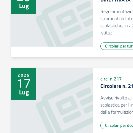
Lug
Regolamentazione
strumenti di Intel
scolastiche, in a
istituz
Circolari per tut
2026
17
circ. n.217
Circolare n. 2
Lug
Avviso rivolto ai 
scolastica per l’
della formulazion
Circolari per do