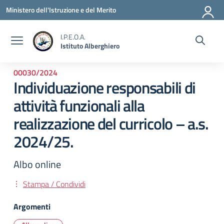
Vai ai contenuti
Vai al menu di navigazione
Vai al footer
Ministero dell'Istruzione e del Merito
I.P.E.O.A.
Istituto Alberghiero
00030/2024
Individuazione responsabili di
attività funzionali alla
realizzazione del curricolo – a.s.
2024/25.
Albo online
Stampa / Condividi
Argomenti