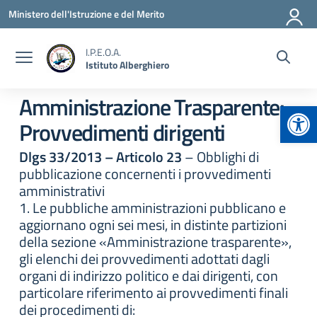
Vai ai contenuti
Vai al menu di navigazione
Vai al footer
Ministero dell'Istruzione e del Merito
I.P.E.O.A.
Istituto Alberghiero
Amministrazione Trasparente:
Apr
Provvedimenti dirigenti
Dlgs 33/2013 – Articolo 23
– Obblighi di
pubblicazione concernenti i provvedimenti
amministrativi
1. Le pubbliche amministrazioni pubblicano e
aggiornano ogni sei mesi, in distinte partizioni
della sezione «Amministrazione trasparente»,
gli elenchi dei provvedimenti adottati dagli
organi di indirizzo politico e dai dirigenti, con
particolare riferimento ai provvedimenti finali
dei procedimenti di: