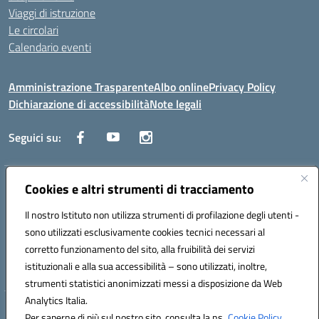
Viaggi di istruzione
Le circolari
Calendario eventi
Amministrazione Trasparente
Albo online
Privacy Policy
Dichiarazione di accessibilità
Note legali
Seguici su:
Indirizzo:
Cookies e altri strumenti di tracciamento
Corso Fornari, 1 - 70056 Molfetta
Centralino:
0803345078
Email:
BARH04000D@istruzione.it
Il nostro Istituto non utilizza strumenti di profilazione degli utenti -
Posta elettronica certificata (PEC):
BARH04000D@pec.istruzione.it
sono utilizzati esclusivamente cookies tecnici necessari al
Codice fiscale: 93249230728
corretto funzionamento del sito, alla fruibilità dei servizi
Codice meccanografico:
BARH04000D
istituzionali e alla sua accessibilità – sono utilizzati, inoltre,
strumenti statistici anonimizzati messi a disposizione da Web
Analytics Italia.
Hosting & Powered by 3D Solution S.r.l.
Per saperne di più sul nostro sito, consulta la ns.
Cookie Policy.