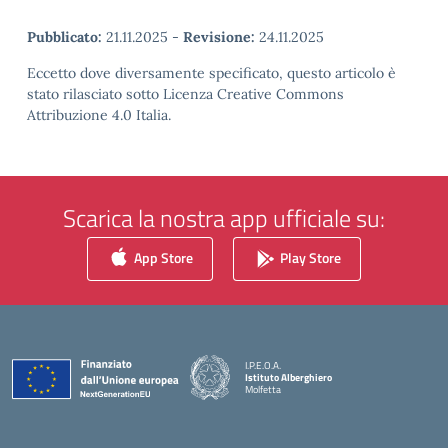
Pubblicato:
21.11.2025
-
Revisione:
24.11.2025
Eccetto dove diversamente specificato, questo articolo è
stato rilasciato sotto Licenza Creative Commons
Attribuzione 4.0 Italia.
Scarica la nostra app ufficiale su:
App Store
Play Store
I.P.E.O.A.
Istituto Alberghiero
Molfetta
— Visita la pagina iniziale della scuola