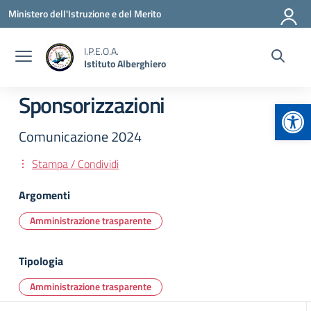
Vai ai contenuti
Vai al menu di navigazione
Vai al footer
Ministero dell'Istruzione e del Merito
I.P.E.O.A.
Istituto Alberghiero
Sponsorizzazioni
Apr
Comunicazione 2024
Stampa / Condividi
Argomenti
Amministrazione trasparente
Tipologia
Amministrazione trasparente