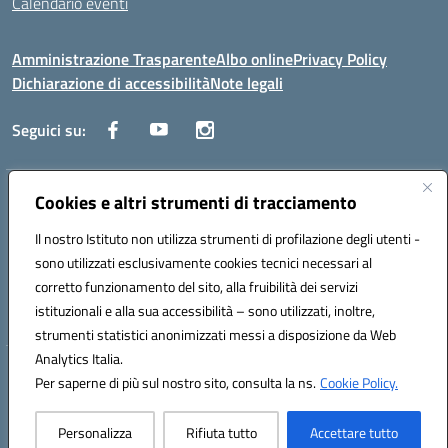
Calendario eventi
Amministrazione Trasparente
Albo online
Privacy Policy
Dichiarazione di accessibilità
Note legali
Seguici su:
Indirizzo:
Cookies e altri strumenti di tracciamento
Corso Fornari, 1 - 70056 Molfetta
Centralino:
0803345078
Email:
BARH04000D@istruzione.it
Il nostro Istituto non utilizza strumenti di profilazione degli utenti -
Posta elettronica certificata (PEC):
BARH04000D@pec.istruzione.it
sono utilizzati esclusivamente cookies tecnici necessari al
Codice fiscale: 93249230728
corretto funzionamento del sito, alla fruibilità dei servizi
Codice meccanografico:
BARH04000D
istituzionali e alla sua accessibilità – sono utilizzati, inoltre,
strumenti statistici anonimizzati messi a disposizione da Web
Analytics Italia.
Hosting & Powered by 3D Solution S.r.l.
Per saperne di più sul nostro sito, consulta la ns.
Cookie Policy.
Concept & Design by Designers Italia
Personalizza
Rifiuta tutto
Accettare tutto