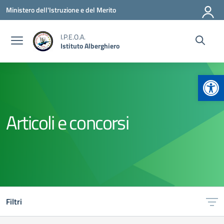
Vai ai contenuti
Vai al menu di navigazione
Vai al footer
Ministero dell'Istruzione e del Merito
I.P.E.O.A.
Istituto Alberghiero
Apr
Articoli e concorsi
Filtri