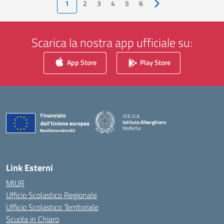
1
2
3
4
5
6
Pagina successiva
Scarica la nostra app ufficiale su:
App Store
Play Store
I.P.E.O.A.
Istituto Alberghiero
Molfetta
— Visita la pagina iniziale della scuola
Link Esterni
MIUR
Ufficio Scolastico Regionale
Ufficio Scolastico Territoriale
Scuola in Chiaro