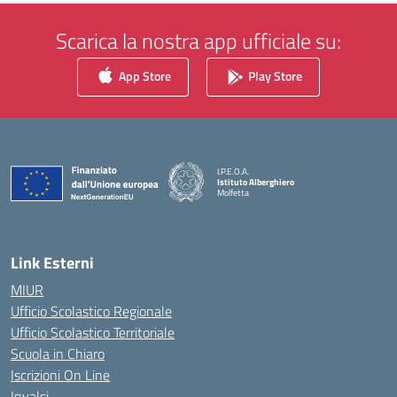
Scarica la nostra app ufficiale su:
App Store
Play Store
I.P.E.O.A.
Istituto Alberghiero
Molfetta
— Visita la pagina iniziale della scuola
Link Esterni
MIUR
Ufficio Scolastico Regionale
Ufficio Scolastico Territoriale
Scuola in Chiaro
Iscrizioni On Line
Invalsi