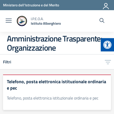
Vai ai contenuti
Vai al menu di navigazione
Vai al footer
Ministero dell'Istruzione e del Merito
I.P.E.O.A.
Istituto Alberghiero
Amministrazione Trasparente:
Apr
Organizzazione
Filtri
Telefono, posta elettronica istituzionale ordinaria
e pec
Telefono, posta elettronica istituzionale ordinaria e pec