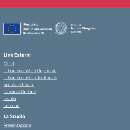
I.P.E.O.A.
Istituto Alberghiero
Molfetta
— Visita la pagina iniziale della scuola
Link Esterni
MIUR
Ufficio Scolastico Regionale
Ufficio Scolastico Territoriale
Scuola in Chiaro
Iscrizioni On Line
Invalsi
Comune
La Scuola
Presentazione