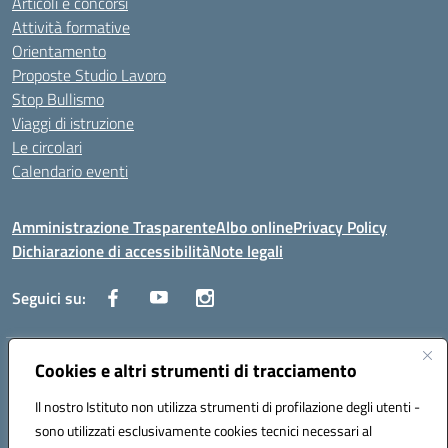
Articoli e concorsi
Attività formative
Orientamento
Proposte Studio Lavoro
Stop Bullismo
Viaggi di istruzione
Le circolari
Calendario eventi
Amministrazione Trasparente
Albo online
Privacy Policy
Dichiarazione di accessibilità
Note legali
Seguici su:
Indirizzo:
Cookies e altri strumenti di tracciamento
Corso Fornari, 1 - 70056 Molfetta
Centralino:
0803345078
Email:
BARH04000D@istruzione.it
Il nostro Istituto non utilizza strumenti di profilazione degli utenti -
Posta elettronica certificata (PEC):
BARH04000D@pec.istruzione.it
sono utilizzati esclusivamente cookies tecnici necessari al
Codice fiscale: 93249230728