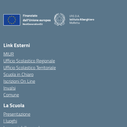
I.P.E.O.A.
Istituto Alberghiero
Molfetta
— Visita la pagina iniziale della scuola
Link Esterni
MIUR
Ufficio Scolastico Regionale
Ufficio Scolastico Territoriale
Scuola in Chiaro
Iscrizioni On Line
Invalsi
Comune
La Scuola
Presentazione
I luoghi