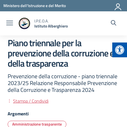
Vai ai contenuti
Vai al menu di navigazione
Vai al footer
Ministero dell'Istruzione e del Merito
I.P.E.O.A.
Istituto Alberghiero
Piano triennale per la
Apr
prevenzione della corruzione e
della trasparenza
Prevenzione della corruzione - piano triennale
2023/25 Relazione Responsabile Prevenzione
della Corruzione e Trasparenza 2024
Stampa / Condividi
Argomenti
Amministrazione trasparente