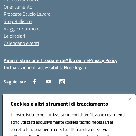
Orientamento
Proposte Studio Lavoro
Stop Bullismo
Viaggi di istruzione
Le circolari
Calendario eventi
Amministrazione Trasparente
Albo online
Privacy Policy
Dichiarazione di accessibilità
Note legali
Seguici su:
Indirizzo:
Cookies e altri strumenti di tracciamento
Corso Fornari, 1 - 70056 Molfetta
Centralino:
0803345078
Email:
BARH04000D@istruzione.it
Il nostro Istituto non utilizza strumenti di profilazione degli utenti -
Posta elettronica certificata (PEC):
BARH04000D@pec.istruzione.it
sono utilizzati esclusivamente cookies tecnici necessari al
Codice fiscale: 93249230728
corretto funzionamento del sito, alla fruibilità dei servizi
Codice meccanografico:
BARH04000D