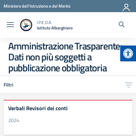
Vai ai contenuti
Vai al menu di navigazione
Vai al footer
Ministero dell'Istruzione e del Merito
I.P.E.O.A.
Istituto Alberghiero
Amministrazione Trasparente:
Apr
Dati non più soggetti a
pubblicazione obbligatoria
Filtri
Verbali Revisori dei conti
2024