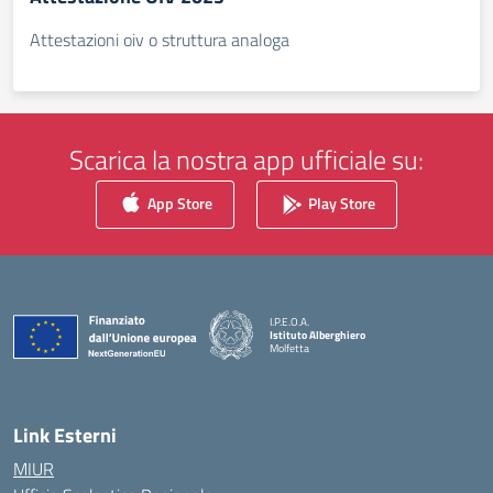
Attestazioni oiv o struttura analoga
Scarica la nostra app ufficiale su:
App Store
Play Store
I.P.E.O.A.
Istituto Alberghiero
Molfetta
— Visita la pagina iniziale della scuola
Link Esterni
MIUR