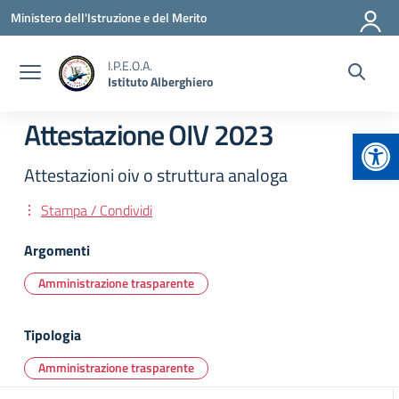
Vai ai contenuti
Vai al menu di navigazione
Vai al footer
Ministero dell'Istruzione e del Merito
I.P.E.O.A.
Istituto Alberghiero
Attestazione OIV 2023
Apr
Attestazioni oiv o struttura analoga
Stampa / Condividi
Argomenti
Amministrazione trasparente
Tipologia
Amministrazione trasparente