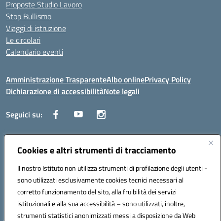
Proposte Studio Lavoro
Stop Bullismo
Viaggi di istruzione
Le circolari
Calendario eventi
Amministrazione Trasparente
Albo online
Privacy Policy
Dichiarazione di accessibilità
Note legali
Seguici su:
Indirizzo:
Cookies e altri strumenti di tracciamento
Corso Fornari, 1 - 70056 Molfetta
Centralino:
0803345078
Email:
BARH04000D@istruzione.it
Il nostro Istituto non utilizza strumenti di profilazione degli utenti -
Posta elettronica certificata (PEC):
BARH04000D@pec.istruzione.it
sono utilizzati esclusivamente cookies tecnici necessari al
Codice fiscale: 93249230728
corretto funzionamento del sito, alla fruibilità dei servizi
Codice meccanografico:
BARH04000D
istituzionali e alla sua accessibilità – sono utilizzati, inoltre,
strumenti statistici anonimizzati messi a disposizione da Web