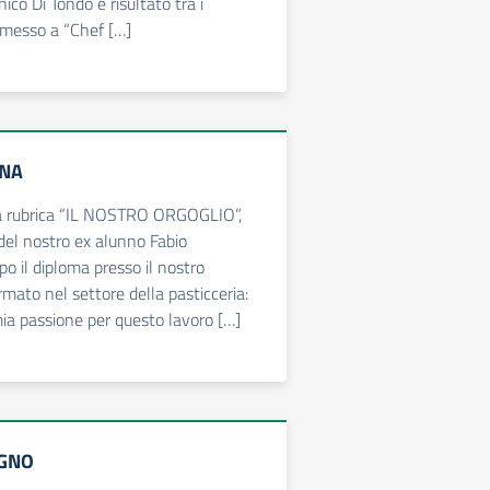
co Di Tondo è risultato tra i
mmesso a “Chef […]
GNA
la rubrica “IL NOSTRO ORGOGLIO”,
 del nostro ex alunno Fabio
o il diploma presso il nostro
fermato nel settore della pasticceria:
ia passione per questo lavoro […]
UGNO