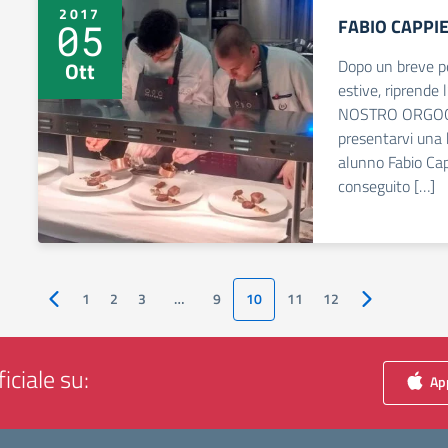
2017
FABIO CAPPI
05
Dopo un breve pe
Ott
estive, riprende
NOSTRO ORGOGLI
presentarvi una 
alunno Fabio Capp
conseguito […]
1
2
3
…
9
10
11
12
Pagina precedente
Pagina succe
iciale su:
App