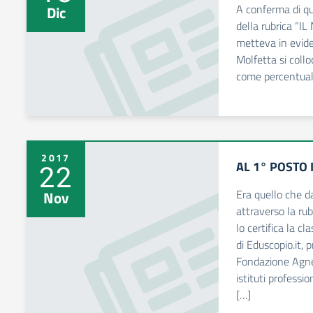
A conferma di qu
Dic
della rubrica “
metteva in evide
Molfetta si coll
come percentuale
2017
AL 1° POSTO 
22
Era quello che 
Nov
attraverso la r
lo certifica la cl
di Eduscopio.it, 
Fondazione Agnell
istituti professio
[…]