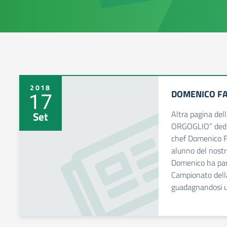
2018
DOMENICO F
17
Altra pagina del
Set
ORGOGLIO” dedic
chef Domenico Fa
alunno del nostr
Domenico ha par
Campionato dell
guadagnandosi u