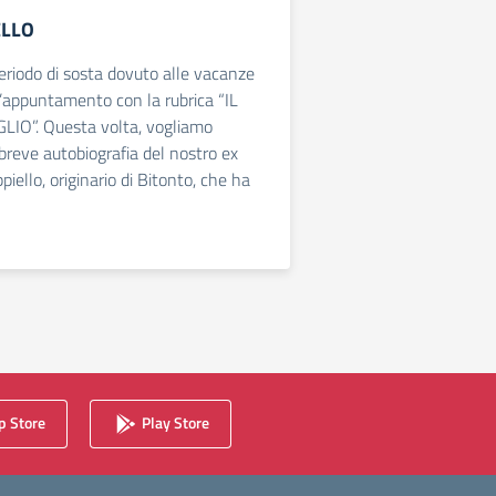
ELLO
riodo di sosta dovuto alle vacanze
 l’appuntamento con la rubrica “IL
O”. Questa volta, vogliamo
breve autobiografia del nostro ex
iello, originario di Bitonto, che ha
ssiva
 Store
Play Store