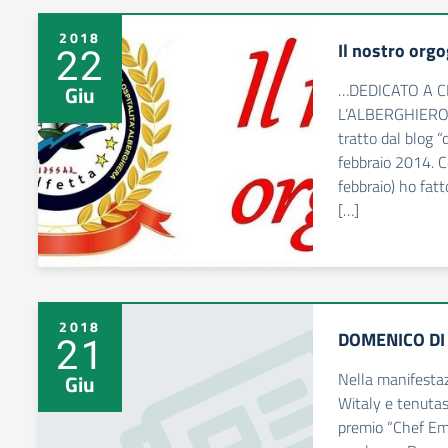
2018
Il nostro orgo
22
…DEDICATO A C
Giu
L’ALBERGHIERO 
tratto dal blog “
febbraio 2014. Co
febbraio) ho fatt
[…]
2018
DOMENICO DI
21
Nella manifesta
Giu
Witaly e tenutasi
premio “Chef Eme