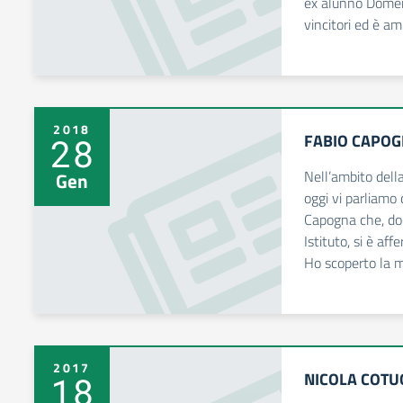
ex alunno Domeni
vincitori ed è a
2018
FABIO CAPO
28
Nell’ambito del
Gen
oggi vi parliamo
Capogna che, dop
Istituto, si è af
Ho scoperto la m
2017
NICOLA COT
18