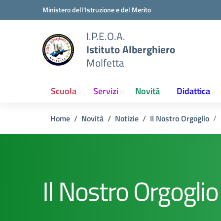
Vai ai contenuti
Vai al menu di navigazione
Vai al footer
Ministero dell'Istruzione e del Merito
I.P.E.O.A.
Istituto Alberghiero
Molfetta
Scuola
Servizi
Novità
Didattica
Home
Novità
Notizie
Il Nostro Orgoglio
Il Nostro Orgoglio