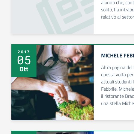
alunno che, cont
solito, ha intrap
relativo al sett
2017
MICHELE FEB
05
Altra pagina de
Ott
questa volta per 
attuali studenti 
Febbrile. Michel
il ristorante Bra
una stella Miche