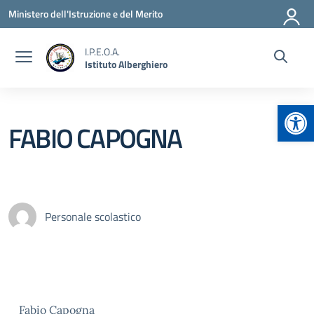
Vai ai contenuti
Vai al menu di navigazione
Vai al footer
Ministero dell'Istruzione e del Merito
I.P.E.O.A.
Istituto Alberghiero
Apr
FABIO CAPOGNA
Personale scolastico
Fabio Capogna