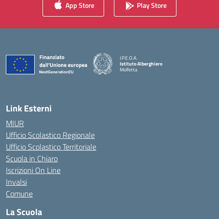
App Store
Play Store
I.P.E.O.A.
Istituto Alberghiero
Molfetta
— Visita la pagina iniziale della scuola
Link Esterni
MIUR
Ufficio Scolastico Regionale
Ufficio Scolastico Territoriale
Scuola in Chiaro
Iscrizioni On Line
Invalsi
Comune
La Scuola