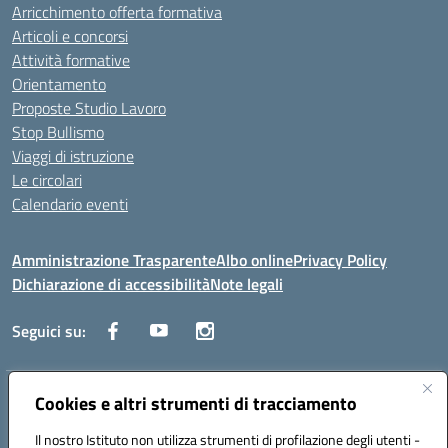
Arricchimento offerta formativa
Articoli e concorsi
Attività formative
Orientamento
Proposte Studio Lavoro
Stop Bullismo
Viaggi di istruzione
Le circolari
Calendario eventi
Amministrazione Trasparente
Albo online
Privacy Policy
Dichiarazione di accessibilità
Note legali
Seguici su:
Indirizzo:
Cookies e altri strumenti di tracciamento
Corso Fornari, 1 - 70056 Molfetta
Centralino:
0803345078
Email:
BARH04000D@istruzione.it
Il nostro Istituto non utilizza strumenti di profilazione degli utenti -
Posta elettronica certificata (PEC):
BARH04000D@pec.istruzione.it