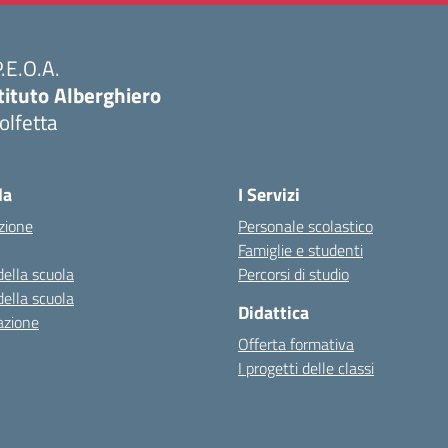
P.E.O.A.
tituto Alberghiero
olfetta
Visita la pagina iniziale della scuola
la
I Servizi
zione
Personale scolastico
Famiglie e studenti
della scuola
Percorsi di studio
della scuola
Didattica
azione
Offerta formativa
I progetti delle classi