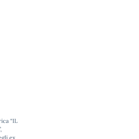
ica “IL
,
egli ex