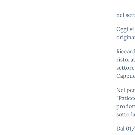
nel set
Oggi vi
origina
Riccard
ristora
settore
Cappucc
Nel pe
“Paticc
prodott
sotto l
Dal 01/