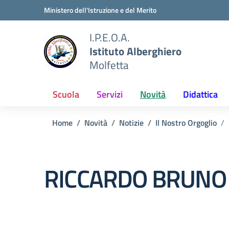
Vai ai contenuti
Vai al menu di navigazione
Vai al footer
Ministero dell'Istruzione e del Merito
I.P.E.O.A.
Istituto Alberghiero
Molfetta
Scuola
Servizi
Novità
Didattica
Home
Novità
Notizie
Il Nostro Orgoglio
RICCARDO BRUNO