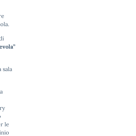
re
ola.
di
evola”
 sala
la
ury
o
r le
inio