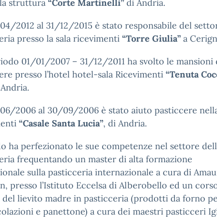
la struttura
“Corte Martinelli”
di Andria.
04/2012 al 31/12/2015 è stato responsabile del setto
eria presso la sala ricevimenti
“Torre Giulia”
a Cerign
iodo 01/01/2007 – 31/12/2011 ha svolto le mansioni 
ere presso l’hotel hotel-sala Ricevimenti
“Tenuta Coc
 Andria.
06/2006 al 30/09/2006 è stato aiuto pasticcere nella
menti
“Casale Santa Lucia”
, di Andria.
o ha perfezionato le sue competenze nel settore del
eria frequentando un master di alta formazione
ionale sulla pasticceria internazionale a cura di Ama
, presso l’Istituto Eccelsa di Alberobello ed un cors
o del lievito madre in pasticceria (prodotti da forno pe
olazioni e panettone) a cura dei maestri pasticceri Ig