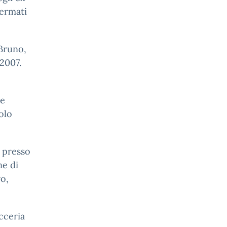
fermati
 Bruno,
 2007.
le
olo
 presso
ne di
o,
cceria