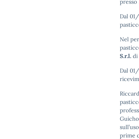
presso 
Dal 01/
pasticc
Nel per
pasticc
S.r.l.
di
Dal 01/
ricevi
Riccard
pasticc
profess
Guichon
sull’us
prime c