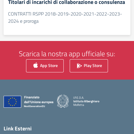
Titolari di incarichi di collaborazione o consulenza
CONTRATTI RSPP 2018-2019-2020-2021-2022-2023-
2024 e proroga
Scarica la nostra app ufficiale su:
App Store
Play Store
I.P.E.O.A.
Istituto Alberghiero
Molfetta
— Visita la pagina iniziale della scuola
Link Esterni