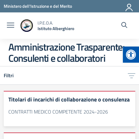
Vai ai contenuti
Vai al menu di navigazione
Vai al footer
Ministero dell'Istruzione e del Merito
I.P.E.O.A.
Istituto Alberghiero
Amministrazione Trasparente:
Apr
Consulenti e collaboratori
Filtri
Titolari di incarichi di collaborazione o consulenza
CONTRATTI MEDICO COMPETENTE 2024-2026