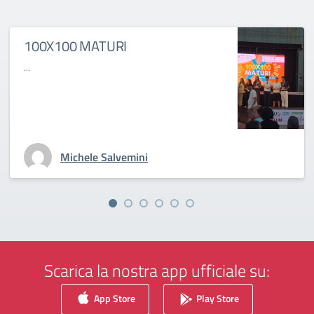
100X100 MATURI
...
Michele Salvemini
Scarica la nostra app ufficiale su:
App Store
Play Store