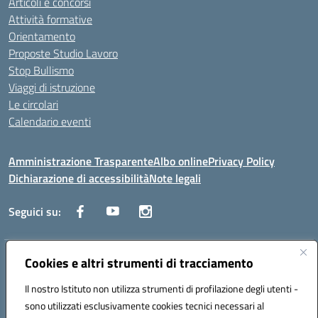
Articoli e concorsi
Attività formative
Orientamento
Proposte Studio Lavoro
Stop Bullismo
Viaggi di istruzione
Le circolari
Calendario eventi
Amministrazione Trasparente
Albo online
Privacy Policy
Dichiarazione di accessibilità
Note legali
Seguici su:
Indirizzo:
Cookies e altri strumenti di tracciamento
Corso Fornari, 1 - 70056 Molfetta
Centralino:
0803345078
Email:
BARH04000D@istruzione.it
Il nostro Istituto non utilizza strumenti di profilazione degli utenti -
Posta elettronica certificata (PEC):
BARH04000D@pec.istruzione.it
sono utilizzati esclusivamente cookies tecnici necessari al
Codice fiscale: 93249230728