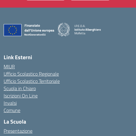
I.P.E.O.A.
Istituto Alberghiero
Molfetta
— Visita la pagina iniziale della scuola
Link Esterni
MIUR
Ufficio Scolastico Regionale
Ufficio Scolastico Territoriale
Scuola in Chiaro
Iscrizioni On Line
Invalsi
Comune
La Scuola
Presentazione