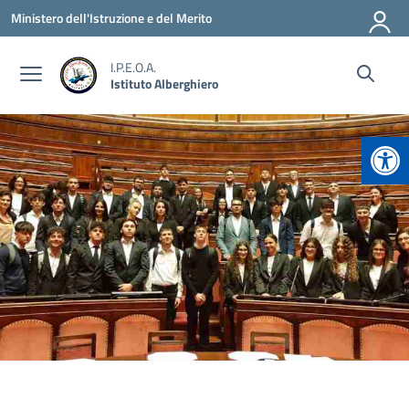
Vai ai contenuti
Vai al menu di navigazione
Vai al footer
Ministero dell'Istruzione e del Merito
I.P.E.O.A.
Istituto Alberghiero
Apr