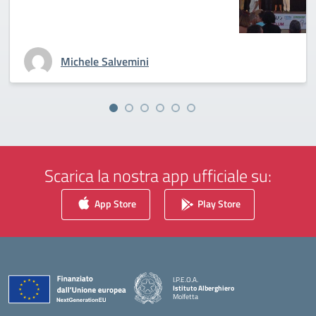
Michele Salvemini
Scarica la nostra app ufficiale su:
App Store
Play Store
I.P.E.O.A.
Istituto Alberghiero
Molfetta
— Visita la pagina iniziale della scuola