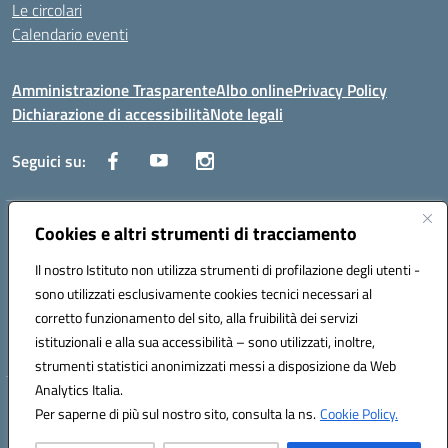
Le circolari
Calendario eventi
Amministrazione Trasparente
Albo online
Privacy Policy
Dichiarazione di accessibilità
Note legali
Seguici su:
Cookies e altri strumenti di tracciamento
Indirizzo:
Corso Fornari, 1 - 70056 Molfetta
Centralino:
0803345078
Email:
BARH04000D@istruzione.it
Il nostro Istituto non utilizza strumenti di profilazione degli utenti -
Posta elettronica certificata (PEC):
BARH04000D@pec.istruzione.it
sono utilizzati esclusivamente cookies tecnici necessari al
Codice fiscale: 93249230728
corretto funzionamento del sito, alla fruibilità dei servizi
Codice meccanografico:
BARH04000D
istituzionali e alla sua accessibilità – sono utilizzati, inoltre,
strumenti statistici anonimizzati messi a disposizione da Web
Analytics Italia.
Hosting & Powered by 3D Solution S.r.l.
Per saperne di più sul nostro sito, consulta la ns.
Cookie Policy.
Concept & Design by Designers Italia