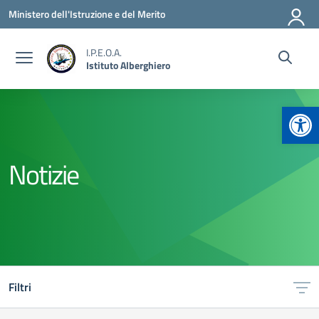
Vai ai contenuti
Vai al menu di navigazione
Vai al footer
Ministero dell'Istruzione e del Merito
I.P.E.O.A.
Istituto Alberghiero
Apr
Notizie
Filtri