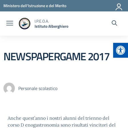
Vai ai contenuti
Vai al menu di navigazione
Vai al footer
Ministero dell'Istruzione e del Merito
I.P.E.O.A.
Istituto Alberghiero
Apr
NEWSPAPERGAME 2017
Personale scolastico
Anche quest’anno i nostri alunni del trienno del
corso D enogastronomia sono risultati vincitori del