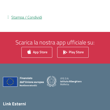
Stampa / Condividi
Scarica la nostra app ufficiale su:
App Store
Play Store
I.P.E.O.A.
Istituto Alberghiero
Molfetta
— Visita la pagina iniziale della scuola
Link Esterni