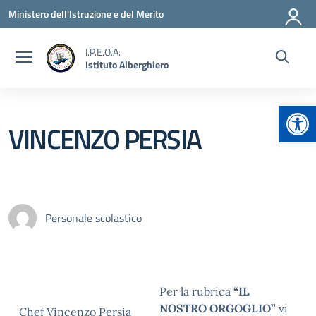
Vai ai contenuti
Vai al menu di navigazione
Vai al footer
Ministero dell'Istruzione e del Merito
I.P.E.O.A.
Istituto Alberghiero
Apr
VINCENZO PERSIA
Personale scolastico
Per la rubrica
“IL
NOSTRO ORGOGLIO”
vi
Chef Vincenzo Persia