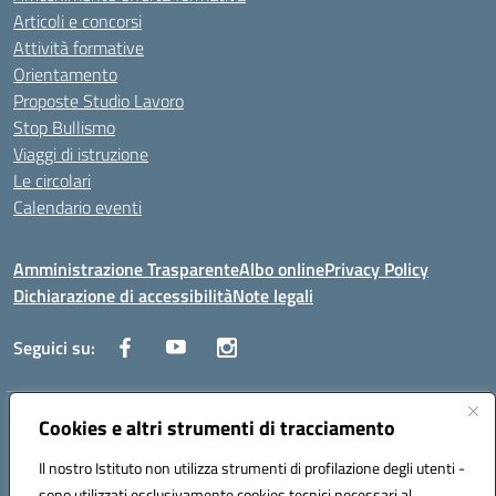
Articoli e concorsi
Attività formative
Orientamento
Proposte Studio Lavoro
Stop Bullismo
Viaggi di istruzione
Le circolari
Calendario eventi
Amministrazione Trasparente
Albo online
Privacy Policy
Dichiarazione di accessibilità
Note legali
Seguici su:
Indirizzo:
Cookies e altri strumenti di tracciamento
Corso Fornari, 1 - 70056 Molfetta
Centralino:
0803345078
Email:
BARH04000D@istruzione.it
Il nostro Istituto non utilizza strumenti di profilazione degli utenti -
Posta elettronica certificata (PEC):
BARH04000D@pec.istruzione.it
sono utilizzati esclusivamente cookies tecnici necessari al