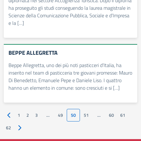
diplomata nel settore Accoglienza Turistica. Dopo il diploma
ha proseguito gli studi conseguendo la laurea magistrale in
Scienze della Comunicazione Pubblica, Sociale e d’Impresa
e la […]
BEPPE ALLEGRETTA
Beppe Allegretta, uno dei più noti pasticceri d’Italia, ha
inserito nel team di pasticceria tre giovani promesse: Mauro
Di Benedetto, Emanuele Pepe e Daniele Liso. I quattro
hanno un elemento in comune: sono cresciuti e si […]
1
2
3
…
49
50
51
…
60
61
Pagina precedente
62
Pagina successiva