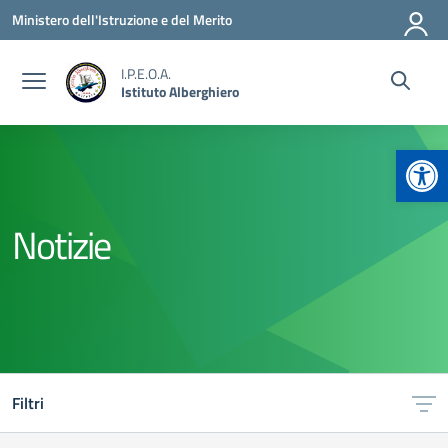
Vai ai contenuti
Vai al menu di navigazione
Vai al footer
Ministero dell'Istruzione e del Merito
I.P.E.O.A.
Istituto Alberghiero
Apr
Notizie
Filtri