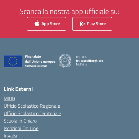
Scarica la nostra app ufficiale su:
App Store
Play Store
I.P.E.O.A.
Istituto Alberghiero
Molfetta
— Visita la pagina iniziale della scuola
Link Esterni
MIUR
Ufficio Scolastico Regionale
Ufficio Scolastico Territoriale
Scuola in Chiaro
Iscrizioni On Line
Invalsi