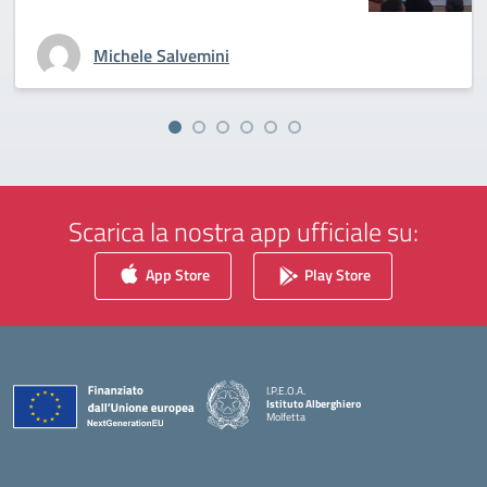
Michele Salvemini
Scarica la nostra app ufficiale su:
App Store
Play Store
I.P.E.O.A.
Istituto Alberghiero
Molfetta
— Visita la pagina iniziale della scuola