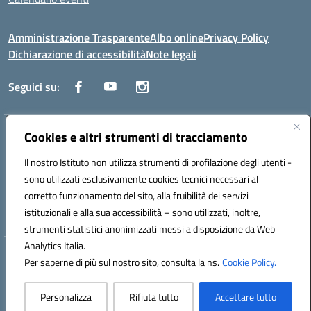
Amministrazione Trasparente
Albo online
Privacy Policy
Dichiarazione di accessibilità
Note legali
Seguici su:
Indirizzo:
Corso Fornari, 1 - 70056 Molfetta
Cookies e altri strumenti di tracciamento
Centralino:
0803345078
Email:
BARH04000D@istruzione.it
Il nostro Istituto non utilizza strumenti di profilazione degli utenti -
Posta elettronica certificata (PEC):
BARH04000D@pec.istruzione.it
sono utilizzati esclusivamente cookies tecnici necessari al
Codice fiscale: 93249230728
corretto funzionamento del sito, alla fruibilità dei servizi
Codice meccanografico:
BARH04000D
istituzionali e alla sua accessibilità – sono utilizzati, inoltre,
strumenti statistici anonimizzati messi a disposizione da Web
Analytics Italia.
Hosting & Powered by 3D Solution S.r.l.
Per saperne di più sul nostro sito, consulta la ns.
Cookie Policy.
Concept & Design by Designers Italia
Personalizza
Rifiuta tutto
Accettare tutto