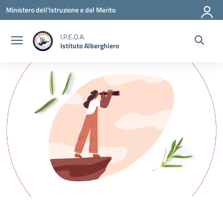
Vai ai contenuti
Vai al menu di navigazione
Vai al footer
Ministero dell'Istruzione e del Merito
I.P.E.O.A.
Istituto Alberghiero