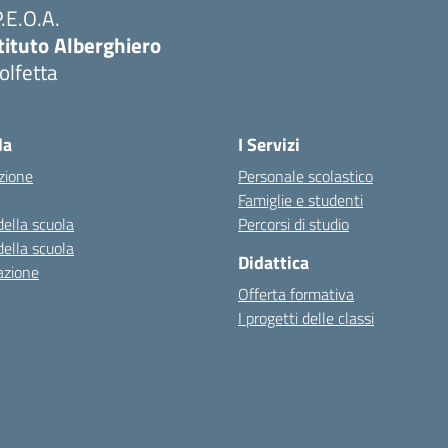
P.E.O.A.
tituto Alberghiero
olfetta
Visita la pagina iniziale della scuola
la
I Servizi
zione
Personale scolastico
Famiglie e studenti
della scuola
Percorsi di studio
della scuola
Didattica
azione
Offerta formativa
I progetti delle classi