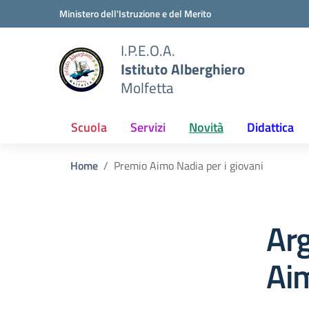
Vai ai contenuti
Vai al menu di navigazione
Vai al footer
Ministero dell'Istruzione e del Merito
I.P.E.O.A.
Istituto Alberghiero
Molfetta
Scuola
Servizi
Novità
Didattica
Home
Premio Aimo Nadia per i giovani
Ar
Aim