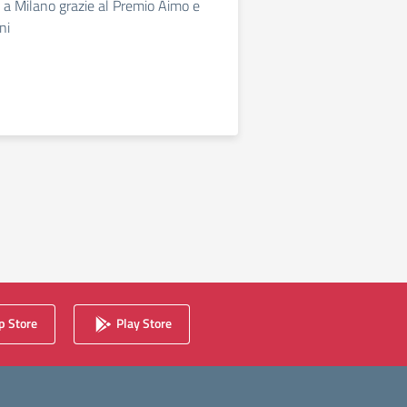
i a Milano grazie al Premio Aimo e
ni
 Store
Play Store