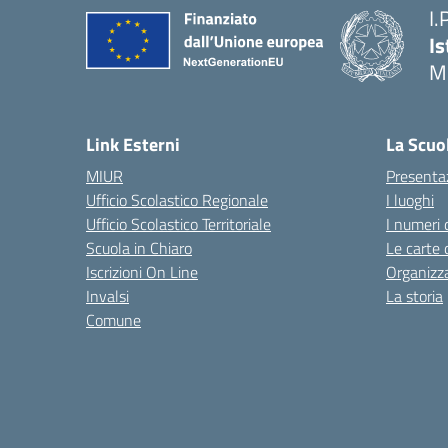
I.
Is
M
— 
Link Esterni
La Scuo
MIUR
Presenta
Ufficio Scolastico Regionale
I luoghi
Ufficio Scolastico Territoriale
I numeri 
Scuola in Chiaro
Le carte 
Iscrizioni On Line
Organizz
Invalsi
La storia
Comune