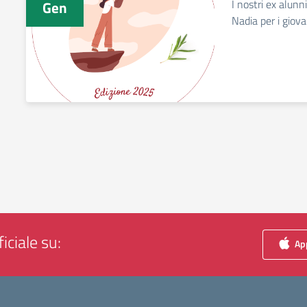
I nostri ex alunn
Gen
Nadia per i giova
iciale su:
App