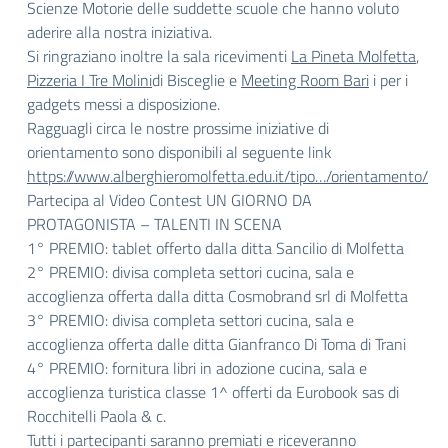
Scienze Motorie delle suddette scuole che hanno voluto
aderire alla nostra iniziativa.
Si ringraziano inoltre la sala ricevimenti
La Pineta Molfetta
,
Pizzeria I Tre Molini
di Bisceglie e
Meeting Room Bari
i per i
gadgets messi a disposizione.
Ragguagli circa le nostre prossime iniziative di
orientamento sono disponibili al seguente link
https://www.alberghieromolfetta.edu.it/tipo…/orientamento/
Partecipa al Video Contest UN GIORNO DA
PROTAGONISTA – TALENTI IN SCENA
1° PREMIO: tablet offerto dalla ditta Sancilio di Molfetta
2° PREMIO: divisa completa settori cucina, sala e
accoglienza offerta dalla ditta Cosmobrand srl di Molfetta
3° PREMIO: divisa completa settori cucina, sala e
accoglienza offerta dalle ditta Gianfranco Di Toma di Trani
4° PREMIO: fornitura libri in adozione cucina, sala e
accoglienza turistica classe 1^ offerti da Eurobook sas di
Rocchitelli Paola & c.
Tutti i partecipanti saranno premiati e riceveranno