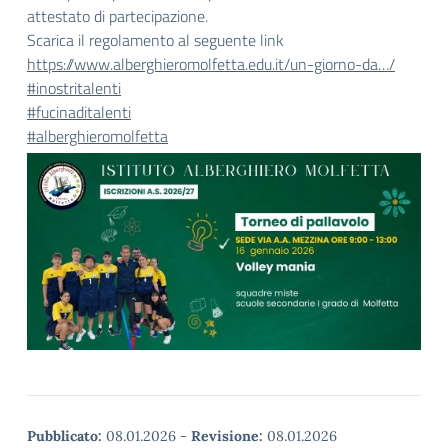
attestato di partecipazione.
Scarica il regolamento al seguente link
https://www.alberghieromolfetta.edu.it/un-giorno-da…/
#inostritalenti
#fucinaditalenti
#alberghieromolfetta
Pubblicato:
08.01.2026
-
Revisione:
08.01.2026