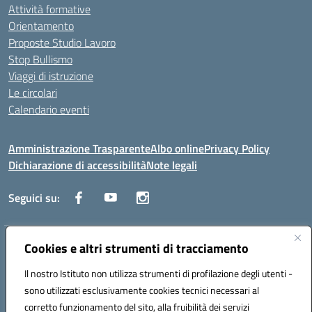
Attività formative
Orientamento
Proposte Studio Lavoro
Stop Bullismo
Viaggi di istruzione
Le circolari
Calendario eventi
Amministrazione Trasparente
Albo online
Privacy Policy
Dichiarazione di accessibilità
Note legali
Seguici su:
Indirizzo:
Corso Fornari, 1 - 70056 Molfetta
Cookies e altri strumenti di tracciamento
Centralino:
0803345078
Email:
BARH04000D@istruzione.it
Il nostro Istituto non utilizza strumenti di profilazione degli utenti -
Posta elettronica certificata (PEC):
BARH04000D@pec.istruzione.it
sono utilizzati esclusivamente cookies tecnici necessari al
Codice fiscale: 93249230728
corretto funzionamento del sito, alla fruibilità dei servizi