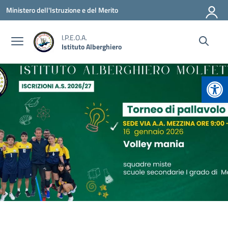
Vai ai contenuti
Vai al menu di navigazione
Vai al footer
Ministero dell'Istruzione e del Merito
I.P.E.O.A.
Istituto Alberghiero
Apr