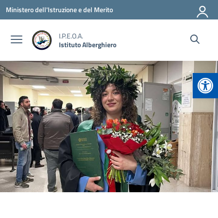
Vai ai contenuti
Vai al menu di navigazione
Vai al footer
Ministero dell'Istruzione e del Merito
I.P.E.O.A.
Istituto Alberghiero
Apr