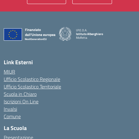
I.P.E.O.A.
Istituto Alberghiero
Molfetta
— Visita la pagina iniziale della scuola
Link Esterni
MIUR
Ufficio Scolastico Regionale
Ufficio Scolastico Territoriale
Scuola in Chiaro
Iscrizioni On Line
Invalsi
Comune
La Scuola
Presentazione