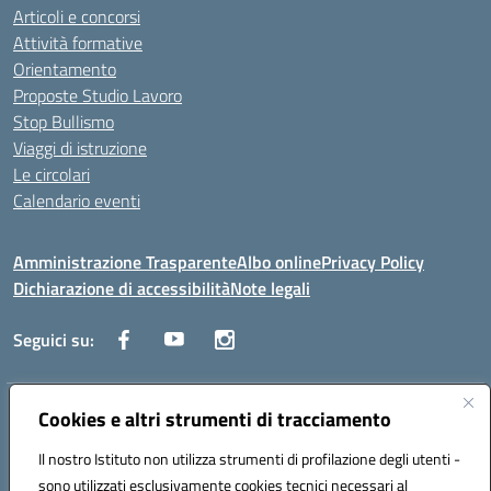
Articoli e concorsi
Attività formative
Orientamento
Proposte Studio Lavoro
Stop Bullismo
Viaggi di istruzione
Le circolari
Calendario eventi
Amministrazione Trasparente
Albo online
Privacy Policy
Dichiarazione di accessibilità
Note legali
Seguici su:
Indirizzo:
Cookies e altri strumenti di tracciamento
Corso Fornari, 1 - 70056 Molfetta
Centralino:
0803345078
Email:
BARH04000D@istruzione.it
Il nostro Istituto non utilizza strumenti di profilazione degli utenti -
Posta elettronica certificata (PEC):
BARH04000D@pec.istruzione.it
sono utilizzati esclusivamente cookies tecnici necessari al