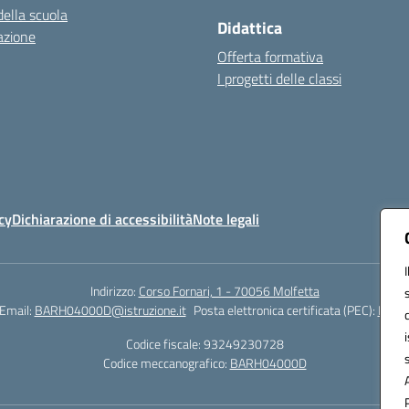
della scuola
Didattica
azione
Offerta formativa
I progetti delle classi
cy
Dichiarazione di accessibilità
Note legali
Indirizzo:
Corso Fornari, 1 - 70056 Molfetta
Email:
BARH04000D@istruzione.it
Posta elettronica certificata (PEC):
BARH0
Codice fiscale: 93249230728
Codice meccanografico:
BARH04000D