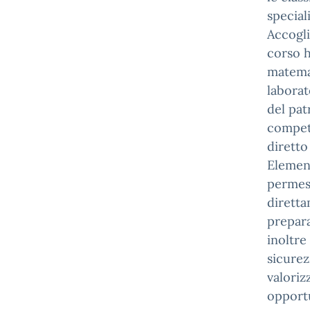
special
Accogli
corso h
matemati
laborato
del pa
compet
diretto
Element
permess
diretta
prepara
inoltre
sicurez
valoriz
opportu