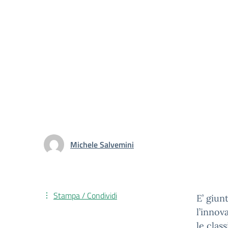
Michele Salvemini
Stampa / Condividi
E’ giun
l’innov
le clas