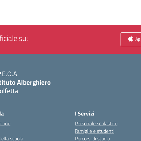
iciale su:
App
P.E.O.A.
tituto Alberghiero
olfetta
Visita la pagina iniziale della scuola
la
I Servizi
zione
Personale scolastico
Famiglie e studenti
della scuola
Percorsi di studio