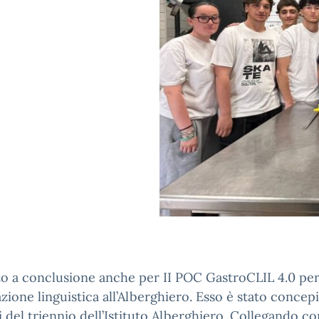
to a conclusione anche per II POC GastroCLIL 4.0 pe
azione linguistica all’Alberghiero. Esso è stato concep
si del triennio dell’Istituto Alberghiero. Collegando c