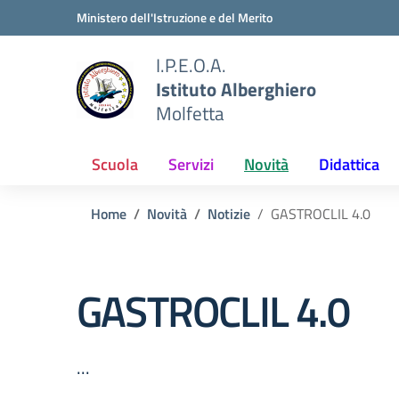
Vai ai contenuti
Vai al menu di navigazione
Vai al footer
Ministero dell'Istruzione e del Merito
I.P.E.O.A.
Istituto Alberghiero
Molfetta
Scuola
Servizi
Novità
Didattica
Home
Novità
Notizie
GASTROCLIL 4.0
GASTROCLIL 4.0
...