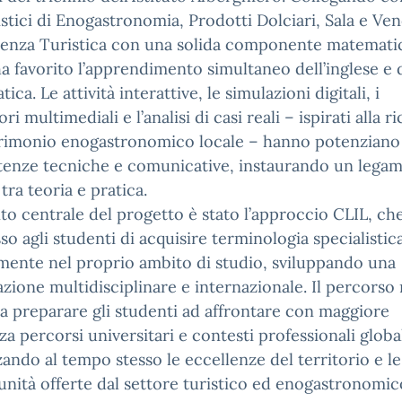
istici di Enogastronomia, Prodotti Dolciari, Sala e Ven
enza Turistica con una solida componente matematica
a favorito l’apprendimento simultaneo dell’inglese e 
ca. Le attività interattive, le simulazioni digitali, i
ri multimediali e l’analisi di casi reali – ispirati alla 
trimonio enogastronomico locale – hanno potenziano
enze tecniche e comunicative, instaurando un lega
 tra teoria e pratica.
o centrale del progetto è stato l’approccio CLIL, ch
o agli studenti di acquisire terminologia specialistic
mente nel proprio ambito di studio, sviluppando una
zione multidisciplinare e internazionale. Il percorso
 a preparare gli studenti ad affrontare con maggiore
za percorsi universitari e contesti professionali global
zando al tempo stesso le eccellenze del territorio e le
nità offerte dal settore turistico ed enogastronomic