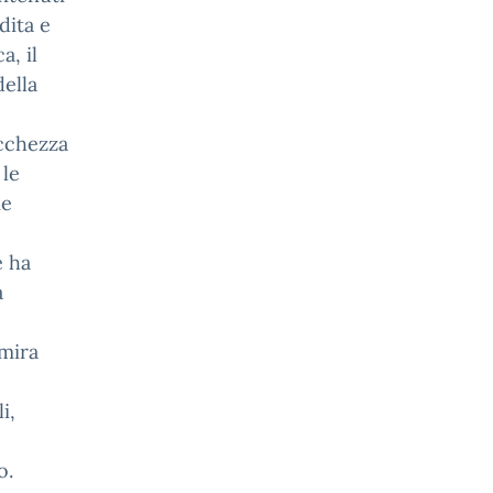
dita e
, il
della
ricchezza
 le
me
e ha
a
 mira
i,
o.