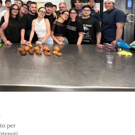
r
ito per
ontenuti