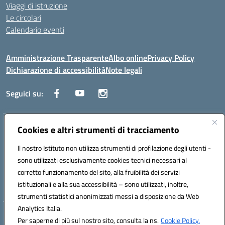
Viaggi di istruzione
Le circolari
Calendario eventi
Amministrazione Trasparente
Albo online
Privacy Policy
Dichiarazione di accessibilità
Note legali
Seguici su:
Indirizzo:
Cookies e altri strumenti di tracciamento
Corso Fornari, 1 - 70056 Molfetta
Centralino:
0803345078
Email:
BARH04000D@istruzione.it
Il nostro Istituto non utilizza strumenti di profilazione degli utenti -
Posta elettronica certificata (PEC):
BARH04000D@pec.istruzione.it
sono utilizzati esclusivamente cookies tecnici necessari al
Codice fiscale: 93249230728
corretto funzionamento del sito, alla fruibilità dei servizi
Codice meccanografico:
BARH04000D
istituzionali e alla sua accessibilità – sono utilizzati, inoltre,
strumenti statistici anonimizzati messi a disposizione da Web
Analytics Italia.
Hosting & Powered by 3D Solution S.r.l.
Per saperne di più sul nostro sito, consulta la ns.
Cookie Policy.