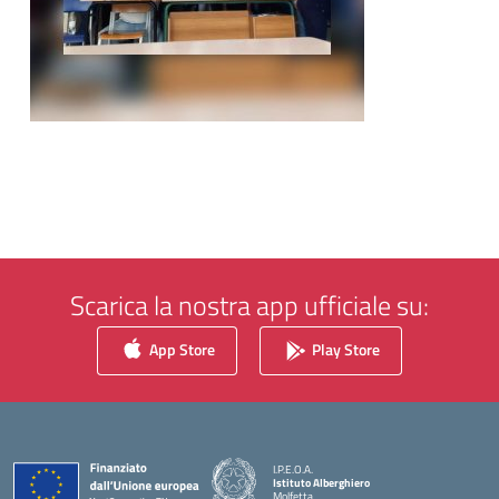
Scarica la nostra app ufficiale su:
App Store
Play Store
I.P.E.O.A.
Istituto Alberghiero
Molfetta