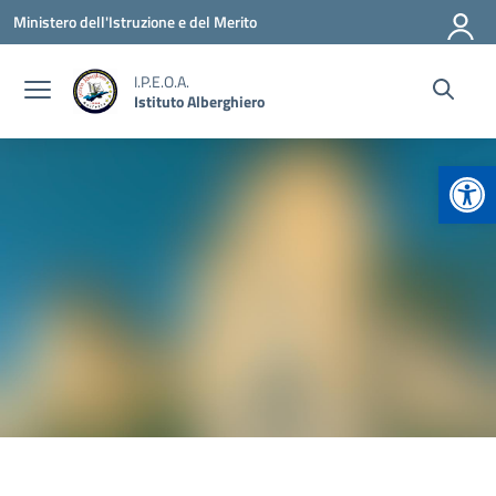
Vai ai contenuti
Vai al menu di navigazione
Vai al footer
Ministero dell'Istruzione e del Merito
I.P.E.O.A.
Istituto Alberghiero
Apr