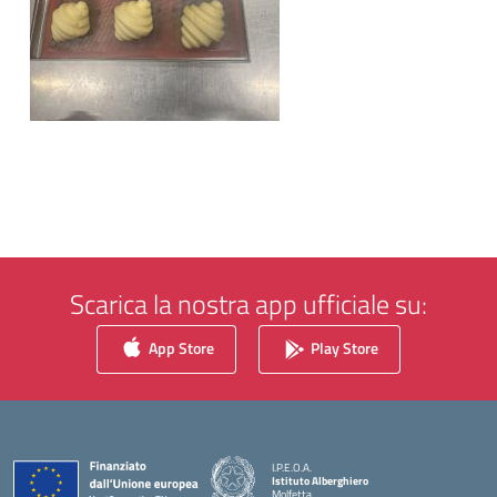
Scarica la nostra app ufficiale su:
App Store
Play Store
I.P.E.O.A.
Istituto Alberghiero
Molfetta