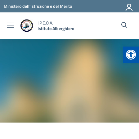
Vai ai contenuti
Vai al menu di navigazione
Vai al footer
Ministero dell'Istruzione e del Merito
I.P.E.O.A.
Istituto Alberghiero
Apr