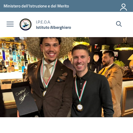
Vai ai contenuti
Vai al menu di navigazione
Vai al footer
Ministero dell'Istruzione e del Merito
I.P.E.O.A.
Istituto Alberghiero