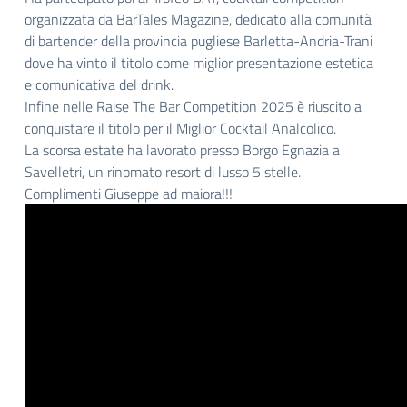
organizzata da BarTales Magazine, dedicato alla comunità
di bartender della provincia pugliese Barletta-Andria-Trani
dove ha vinto il titolo come miglior presentazione estetica
e comunicativa del drink.
Infine nelle Raise The Bar Competition 2025 è riuscito a
conquistare il titolo per il Miglior Cocktail Analcolico.
La scorsa estate ha lavorato presso Borgo Egnazia a
Savelletri, un rinomato resort di lusso 5 stelle.
Complimenti Giuseppe ad maiora!!!