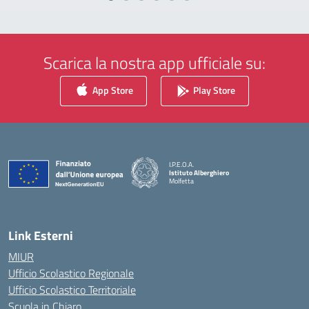
Scarica la nostra app ufficiale su:
App Store
Play Store
I.P.E.O.A.
Istituto Alberghiero
Molfetta
— Visita la pagina iniziale della scuola
Link Esterni
MIUR
Ufficio Scolastico Regionale
Ufficio Scolastico Territoriale
Scuola in Chiaro