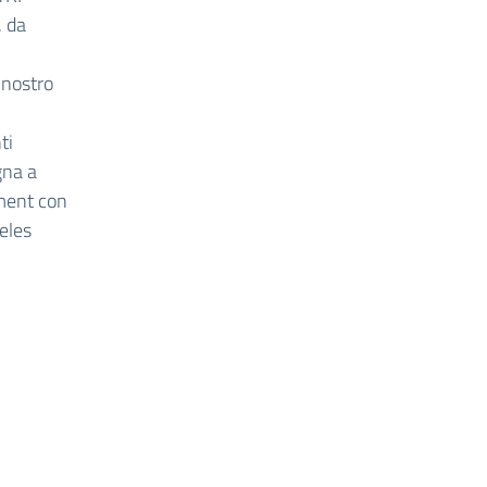
, da
 nostro
ti
gna a
ement con
eles