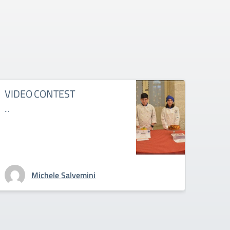
VIDEO CONTEST
ORI
A.S.
...
open d
Michele Salvemini