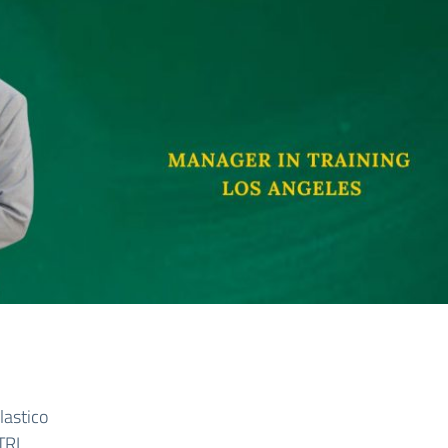
lastico
TRI