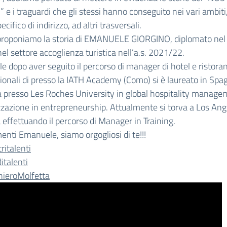
 e i traguardi che gli stessi hanno conseguito nei vari ambiti
ecifico di indirizzo, ad altri trasversali.
 proponiamo la storia di EMANUELE GIORGINO, diplomato nel
 nel settore accoglienza turistica nell’a.s. 2021/22.
 dopo aver seguito il percorso di manager di hotel e ristoran
ionali di presso la IATH Academy (Como) si è laureato in Spa
 presso Les Roches University in global hospitality manag
zzazione in entrepreneurship. Attualmente si torva a Los Ang
 effettuando il percorso di Manager in Training.
nti Emanuele, siamo orgogliosi di te!!!
ritalenti
italenti
hieroMolfetta