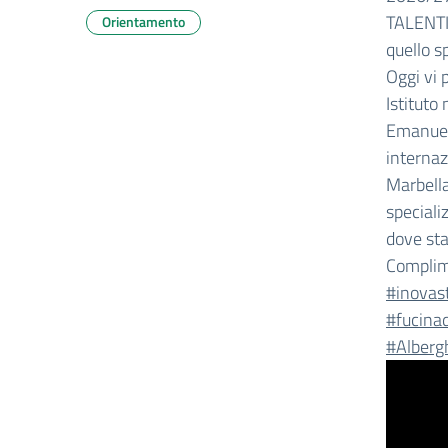
TALENTI”
Orientamento
quello sp
Oggi vi
Istituto
Emanuele
internaz
Marbella
speciali
dove sta
Complime
#inovast
#fucinad
#Alberg