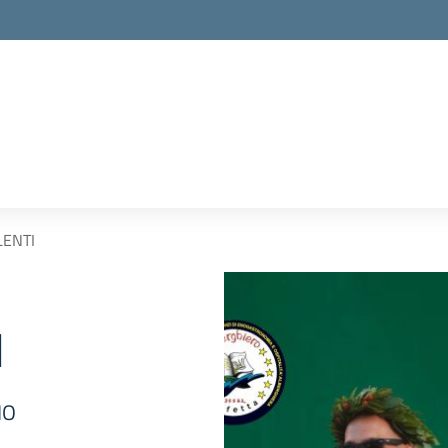
LENTI
I
NO