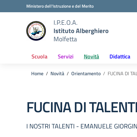
Vai ai contenuti
Vai al menu di navigazione
Vai al footer
Ministero dell'Istruzione e del Merito
I.P.E.O.A.
Istituto Alberghiero
Molfetta
Scuola
Servizi
Novità
Didattica
Home
Novità
Orientamento
FUCINA DI TA
FUCINA DI TALENT
I NOSTRI TALENTI - EMANUELE GIORGI