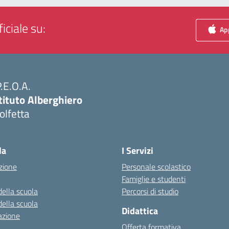
iciale su:
App
P.E.O.A.
tituto Alberghiero
olfetta
Visita la pagina iniziale della scuola
la
I Servizi
zione
Personale scolastico
Famiglie e studenti
della scuola
Percorsi di studio
della scuola
Didattica
azione
Offerta formativa