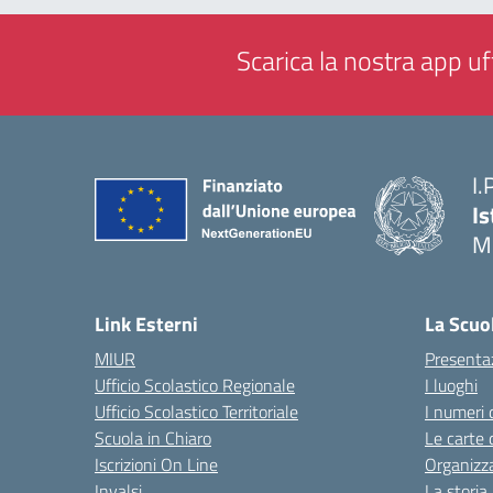
Scarica la nostra app uff
I.
Is
M
— 
Link Esterni
La Scuo
MIUR
Presenta
Ufficio Scolastico Regionale
I luoghi
Ufficio Scolastico Territoriale
I numeri 
Scuola in Chiaro
Le carte 
Iscrizioni On Line
Organizz
Invalsi
La storia