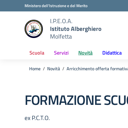
Vai ai contenuti
Vai al menu di navigazione
Vai al footer
Ministero dell'Istruzione e del Merito
I.P.E.O.A.
Istituto Alberghiero
Molfetta
Scuola
Servizi
Novità
Didattica
Home
Novità
Arricchimento offerta formativ
FORMAZIONE SCU
ex P.C.T.O.