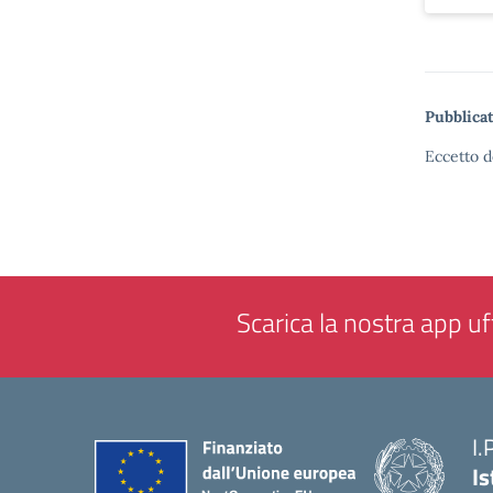
Pubblicat
Eccetto d
Scarica la nostra app uff
I.
Is