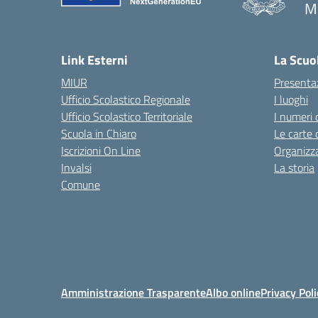
M
— 
Link Esterni
La Scuo
MIUR
Presenta
Ufficio Scolastico Regionale
I luoghi
Ufficio Scolastico Territoriale
I numeri 
Scuola in Chiaro
Le carte 
Iscrizioni On Line
Organizz
Invalsi
La storia
Comune
Amministrazione Trasparente
Albo online
Privacy Poli