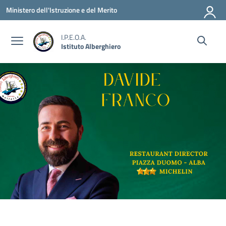
Vai ai contenuti
Vai al menu di navigazione
Vai al footer
Ministero dell'Istruzione e del Merito
I.P.E.O.A.
Istituto Alberghiero