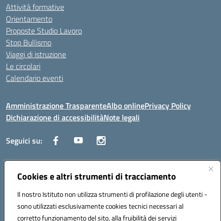
Attività formative
Orientamento
Proposte Studio Lavoro
Stop Bullismo
Viaggi di istruzione
Le circolari
Calendario eventi
Amministrazione Trasparente
Albo online
Privacy Policy
Dichiarazione di accessibilità
Note legali
Seguici su:
Indirizzo:
Corso Fornari, 1 - 70056 Molfetta
Cookies e altri strumenti di tracciamento
Centralino:
0803345078
Email:
BARH04000D@istruzione.it
Il nostro Istituto non utilizza strumenti di profilazione degli utenti -
Posta elettronica certificata (PEC):
BARH04000D@pec.istruzione.it
sono utilizzati esclusivamente cookies tecnici necessari al
Codice fiscale: 93249230728
corretto funzionamento del sito, alla fruibilità dei servizi