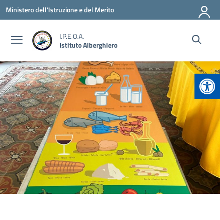
Vai ai contenuti
Vai al menu di navigazione
Vai al footer
Ministero dell'Istruzione e del Merito
I.P.E.O.A.
Istituto Alberghiero
Apr