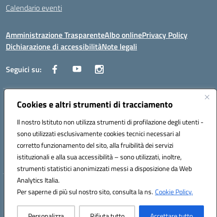
Calendario eventi
Amministrazione Trasparente
Albo online
Privacy Policy
Dichiarazione di accessibilità
Note legali
Seguici su:
Indirizzo:
Cookies e altri strumenti di tracciamento
Corso Fornari, 1 - 70056 Molfetta
Centralino:
0803345078
Email:
BARH04000D@istruzione.it
Il nostro Istituto non utilizza strumenti di profilazione degli utenti -
Posta elettronica certificata (PEC):
BARH04000D@pec.istruzione.it
sono utilizzati esclusivamente cookies tecnici necessari al
Codice fiscale: 93249230728
corretto funzionamento del sito, alla fruibilità dei servizi
Codice meccanografico:
BARH04000D
istituzionali e alla sua accessibilità – sono utilizzati, inoltre,
strumenti statistici anonimizzati messi a disposizione da Web
Analytics Italia.
Hosting & Powered by 3D Solution S.r.l.
Per saperne di più sul nostro sito, consulta la ns.
Cookie Policy.
Concept & Design by Designers Italia
Personalizza
Rifiuta tutto
Accettare tutto