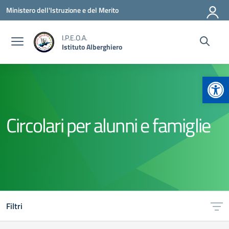
Vai ai contenuti
Vai al menu di navigazione
Vai al footer
Ministero dell'Istruzione e del Merito
I.P.E.O.A.
Istituto Alberghiero
Apr
Circolari per alunni e famiglie
Filtri