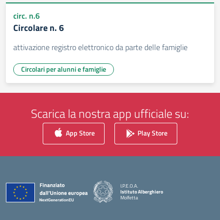
circ. n.6
Circolare n. 6
attivazione registro elettronico da parte delle famiglie
Circolari per alunni e famiglie
Scarica la nostra app ufficiale su:
App Store
Play Store
I.P.E.O.A.
Istituto Alberghiero
Molfetta
— Visita la pagina iniziale della scuola