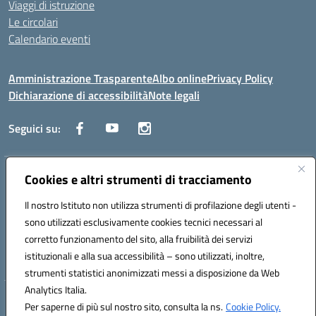
Viaggi di istruzione
Le circolari
Calendario eventi
Amministrazione Trasparente
Albo online
Privacy Policy
Dichiarazione di accessibilità
Note legali
Seguici su:
Indirizzo:
Cookies e altri strumenti di tracciamento
Corso Fornari, 1 - 70056 Molfetta
Centralino:
0803345078
Email:
BARH04000D@istruzione.it
Il nostro Istituto non utilizza strumenti di profilazione degli utenti -
Posta elettronica certificata (PEC):
BARH04000D@pec.istruzione.it
sono utilizzati esclusivamente cookies tecnici necessari al
Codice fiscale: 93249230728
corretto funzionamento del sito, alla fruibilità dei servizi
Codice meccanografico:
BARH04000D
istituzionali e alla sua accessibilità – sono utilizzati, inoltre,
strumenti statistici anonimizzati messi a disposizione da Web
Analytics Italia.
Hosting & Powered by 3D Solution S.r.l.
Per saperne di più sul nostro sito, consulta la ns.
Cookie Policy.