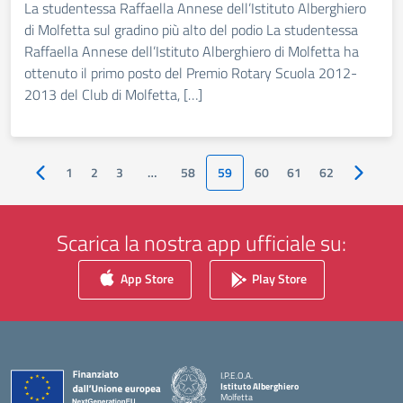
La studentessa Raffaella Annese dell’Istituto Alberghiero
di Molfetta sul gradino più alto del podio La studentessa
Raffaella Annese dell’Istituto Alberghiero di Molfetta ha
ottenuto il primo posto del Premio Rotary Scuola 2012-
2013 del Club di Molfetta, […]
1
2
3
…
58
59
60
61
62
Pagina precedente
Pagina s
Scarica la nostra app ufficiale su:
App Store
Play Store
I.P.E.O.A.
Istituto Alberghiero
Molfetta