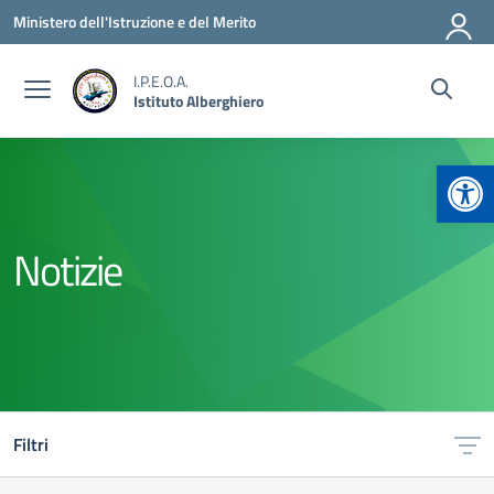
Vai ai contenuti
Vai al menu di navigazione
Vai al footer
Ministero dell'Istruzione e del Merito
I.P.E.O.A.
Istituto Alberghiero
Apr
Notizie
Filtri