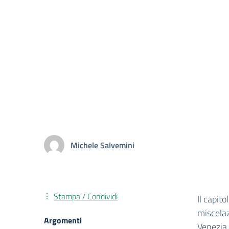
Michele Salvemini
Stampa / Condividi
Il capit
miscelaz
Argomenti
Venezia.