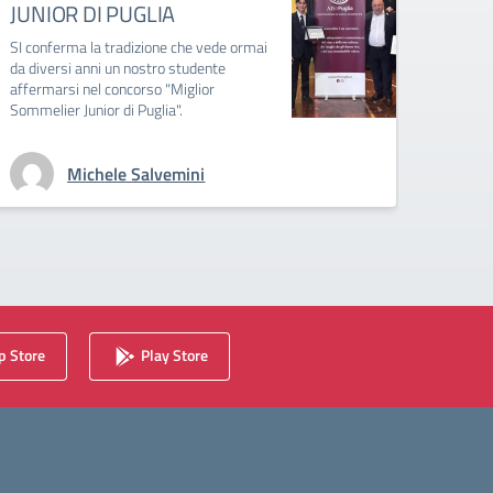
JUNIOR DI PUGLIA
JUNI
SI conferma la tradizione che vede ormai
Ancora 
da diversi anni un nostro studente
Alberg
affermarsi nel concorso "Miglior
Rafael
Sommelier Junior di Puglia".
sala e 
Pepe.
Michele Salvemini
 Store
Play Store