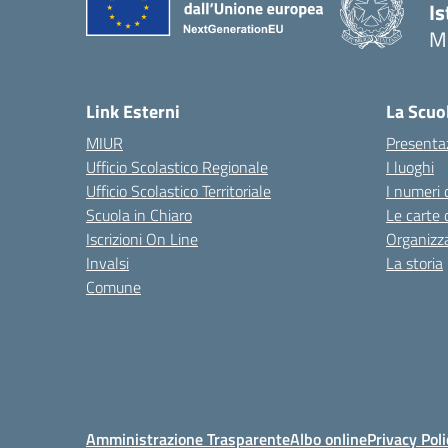
Is
M
— 
Link Esterni
La Scuo
MIUR
Presenta
Ufficio Scolastico Regionale
I luoghi
Ufficio Scolastico Territoriale
I numeri 
Scuola in Chiaro
Le carte 
Iscrizioni On Line
Organizz
Invalsi
La storia
Comune
Amministrazione Trasparente
Albo online
Privacy Poli