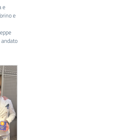
a e
Torino e
seppe
è andato