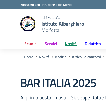
Vai ai contenuti
Vai al menu di navigazione
Vai al footer
Ministero dell'Istruzione e del Merito
I.P.E.O.A.
Istituto Alberghiero
Molfetta
Scuola
Servizi
Novità
Didattica
Home
Novità
Notizie
Articoli e concorsi
BAR ITALIA 2025
Al primo posto il nostro Giuseppe Rafae