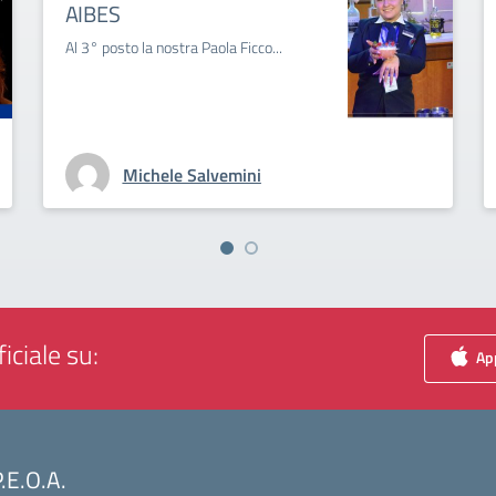
AIBES
Al 3° posto la nostra Paola Ficco...
Michele Salvemini
iciale su:
App
P.E.O.A.