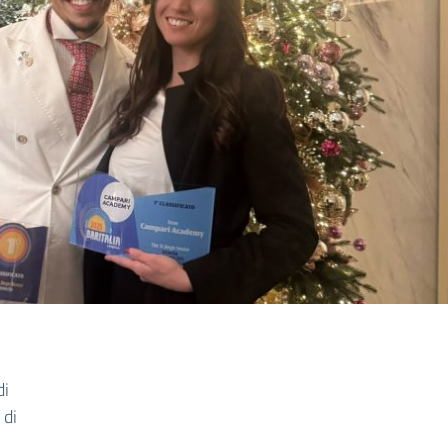
di
 di