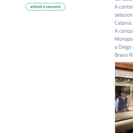
A conten
articoli e concorsi
selezion
Catania.
A conqui
Monopoli
a Diego 
Bravo Ra