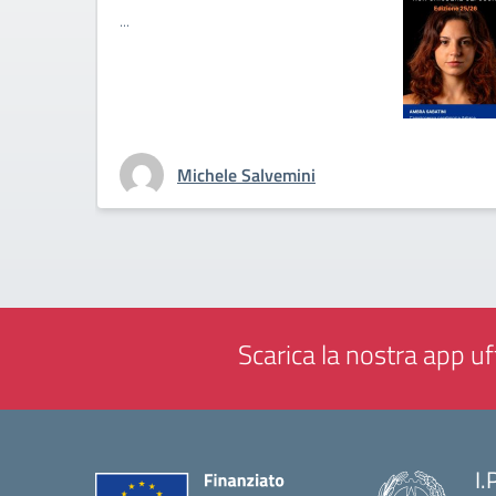
...
Michele Salvemini
Scarica la nostra app uff
I.