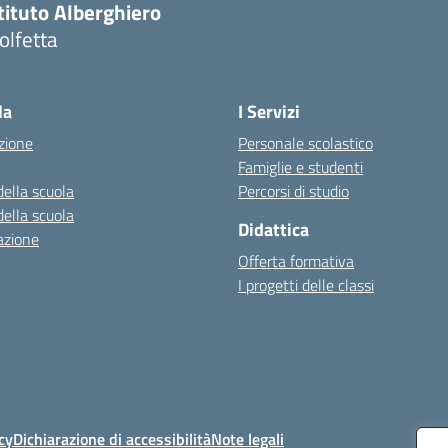
tituto Alberghiero
olfetta
Visita la pagina iniziale della scuola
la
I Servizi
zione
Personale scolastico
Famiglie e studenti
della scuola
Percorsi di studio
della scuola
Didattica
azione
Offerta formativa
I progetti delle classi
cy
Dichiarazione di accessibilità
Note legali