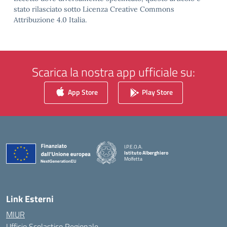
stato rilasciato sotto Licenza Creative Commons
Attribuzione 4.0 Italia.
Scarica la nostra app ufficiale su:
App Store
Play Store
I.P.E.O.A.
Istituto Alberghiero
Molfetta
— Visita la pagina iniziale della scuola
Link Esterni
MIUR
Ufficio Scolastico Regionale