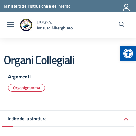
Vai ai contenuti
Vai al menu di navigazione
Vai al footer
Ministero dell'Istruzione e del Merito
I.P.E.O.A.
Istituto Alberghiero
Apr
Organi Collegiali
Argomenti
Organigramma
Indice della struttura