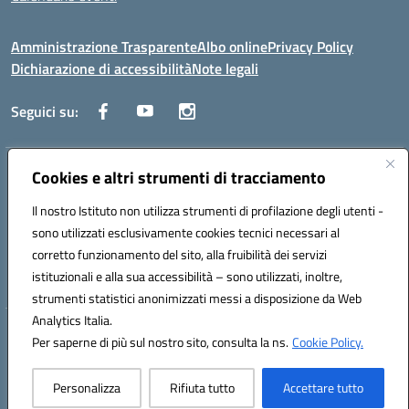
Amministrazione Trasparente
Albo online
Privacy Policy
Dichiarazione di accessibilità
Note legali
Seguici su:
Indirizzo:
Cookies e altri strumenti di tracciamento
Corso Fornari, 1 - 70056 Molfetta
Centralino:
0803345078
Email:
BARH04000D@istruzione.it
Il nostro Istituto non utilizza strumenti di profilazione degli utenti -
Posta elettronica certificata (PEC):
BARH04000D@pec.istruzione.it
sono utilizzati esclusivamente cookies tecnici necessari al
Codice fiscale: 93249230728
corretto funzionamento del sito, alla fruibilità dei servizi
Codice meccanografico:
BARH04000D
istituzionali e alla sua accessibilità – sono utilizzati, inoltre,
strumenti statistici anonimizzati messi a disposizione da Web
Analytics Italia.
Hosting & Powered by 3D Solution S.r.l.
Per saperne di più sul nostro sito, consulta la ns.
Cookie Policy.
Concept & Design by Designers Italia
Personalizza
Rifiuta tutto
Accettare tutto