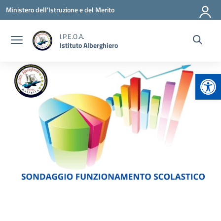
Vai ai contenuti
Vai al menu di navigazione
Vai al footer
Ministero dell'Istruzione e del Merito
I.P.E.O.A.
Istituto Alberghiero
Apr