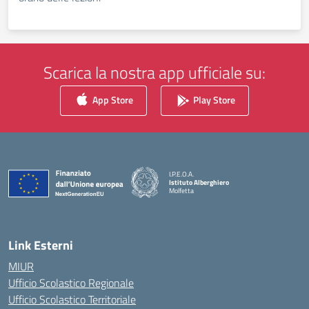
Scarica la nostra app ufficiale su:
App Store
Play Store
I.P.E.O.A.
Istituto Alberghiero
Molfetta
— Visita la pagina iniziale della scuola
Link Esterni
MIUR
Ufficio Scolastico Regionale
Ufficio Scolastico Territoriale