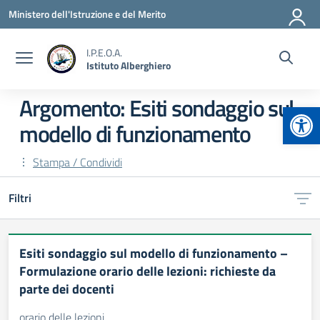
Vai ai contenuti
Vai al menu di navigazione
Vai al footer
Ministero dell'Istruzione e del Merito
I.P.E.O.A.
Istituto Alberghiero
Argomento: Esiti sondaggio sul
Apr
modello di funzionamento
Stampa / Condividi
Filtri
Esiti sondaggio sul modello di funzionamento –
Formulazione orario delle lezioni: richieste da
parte dei docenti
orario delle lezioni