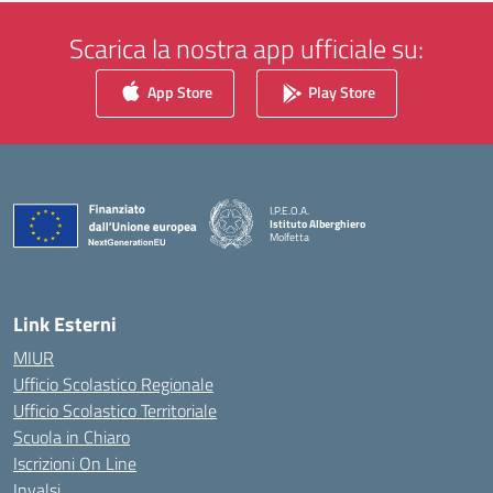
Scarica la nostra app ufficiale su:
App Store
Play Store
I.P.E.O.A.
Istituto Alberghiero
Molfetta
— Visita la pagina iniziale della scuola
Link Esterni
MIUR
Ufficio Scolastico Regionale
Ufficio Scolastico Territoriale
Scuola in Chiaro
Iscrizioni On Line
Invalsi