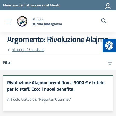
Vai ai contenuti
Vai al menu di navigazione
Vai al footer
Ministero dell'Istruzione e del Merito
I.P.E.O.A.
Istituto Alberghiero
Argomento: Rivoluzione Alajmo
Apr
Stampa / Condividi
Filtri
Rivoluzione Alajmo: premi fino a 3000 € e tutele
per lo staff. Ecco i nuovi benefits.
Articolo tratto da "Reporter Gourmet"