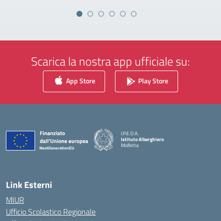
Scarica la nostra app ufficiale su:
App Store
Play Store
I.P.E.O.A.
Istituto Alberghiero
Molfetta
— Visita la pagina iniziale della scuola
Link Esterni
MIUR
Ufficio Scolastico Regionale