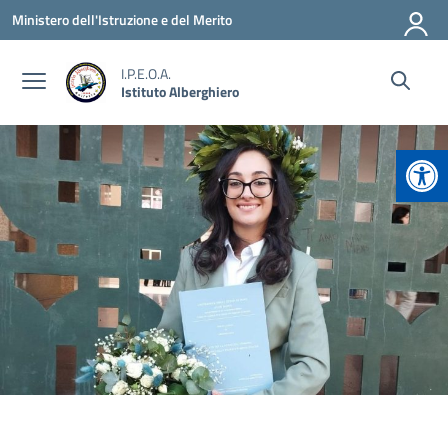
Vai ai contenuti
Vai al menu di navigazione
Vai al footer
Ministero dell'Istruzione e del Merito
I.P.E.O.A.
Istituto Alberghiero
Apr