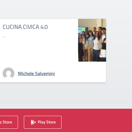
CUCINA CIVICA 4.0
MAL
...
...
Michele Salvemini
 Store
Play Store