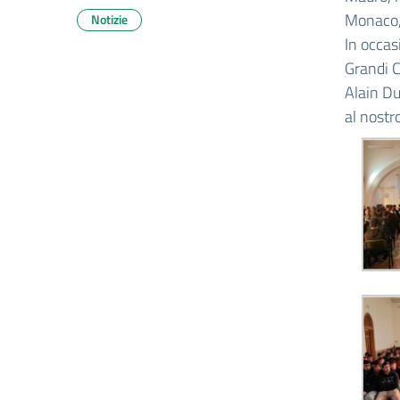
Monaco, 
Notizie
In occas
Grandi C
Alain D
al nostro