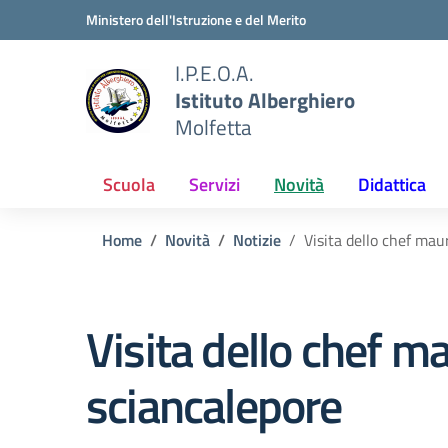
Vai ai contenuti
Vai al menu di navigazione
Vai al footer
Ministero dell'Istruzione e del Merito
I.P.E.O.A.
Istituto Alberghiero
Molfetta
Scuola
Servizi
Novità
Didattica
Home
Novità
Notizie
Visita dello chef mau
Visita dello chef m
sciancalepore