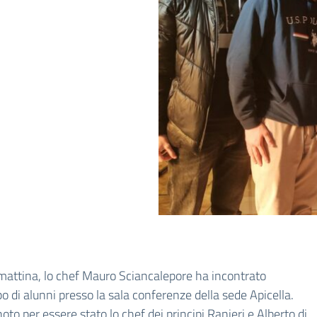
attina, lo chef Mauro Sciancalepore ha incontrato
o di alunni presso la sala conferenze della sede Apicella.
oto per essere stato lo chef dei principi Ranieri e Alberto di