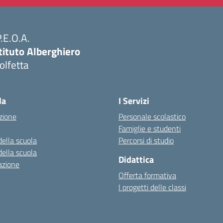
P.E.O.A.
tituto Alberghiero
olfetta
Visita la pagina iniziale della scuola
la
I Servizi
zione
Personale scolastico
Famiglie e studenti
della scuola
Percorsi di studio
della scuola
Didattica
azione
Offerta formativa
I progetti delle classi