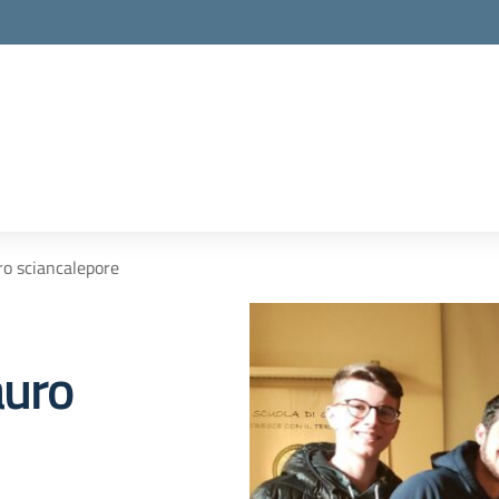
ro sciancalepore
auro