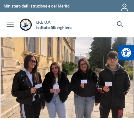
Vai ai contenuti
Vai al menu di navigazione
Vai al footer
Ministero dell'Istruzione e del Merito
I.P.E.O.A.
Istituto Alberghiero
Apr